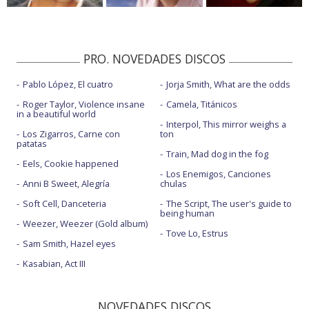
PRO. NOVEDADES DISCOS
Pablo López, El cuatro
Jorja Smith, What are the odds
Roger Taylor, Violence insane
Camela, Titánicos
in a beautiful world
Interpol, This mirror weighs a
Los Zigarros, Carne con
ton
patatas
Train, Mad dog in the fog
Eels, Cookie happened
Los Enemigos, Canciones
Anni B Sweet, Alegría
chulas
Soft Cell, Danceteria
The Script, The user's guide to
being human
Weezer, Weezer (Gold album)
Tove Lo, Estrus
Sam Smith, Hazel eyes
Kasabian, Act III
NOVEDADES DISCOS