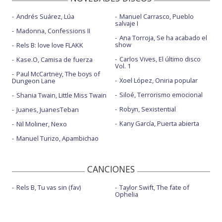
Andrés Suárez, Lúa
Manuel Carrasco, Pueblo
salvaje I
Madonna, Confessions II
Ana Torroja, Se ha acabado el
show
Rels B: love love FLAKK
Carlos Vives, El último disco
Kase.O, Camisa de fuerza
Vol. 1
Paul McCartney, The boys of
Xoel López, Oniria popular
Dungeon Lane
Siloé, Terrorismo emocional
Shania Twain, Little Miss Twain
Robyn, Sexistential
Juanes, JuanesTeban
Kany García, Puerta abierta
Nil Moliner, Nexo
Manuel Turizo, Apambichao
CANCIONES
Rels B, Tu vas sin (fav)
Taylor Swift, The fate of
Ophelia