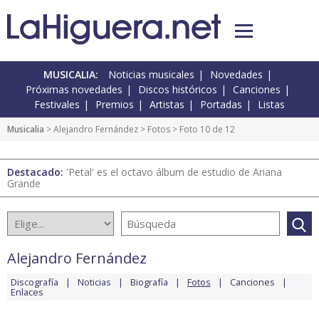
MUSICALIA:
Noticias musicales
Novedades
Próximas novedades
Discos históricos
Canciones
Festivales
Premios
Artistas
Portadas
Listas
Musicalia
>
Alejandro Fernández
>
Fotos
> Foto 10 de 12
Destacado:
'Petal' es el octavo álbum de estudio de Ariana
Grande
Alejandro Fernández
Discografía
Noticias
Biografía
Fotos
Canciones
Enlaces