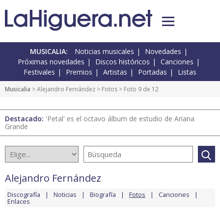
MUSICALIA:
Noticias musicales
Novedades
Próximas novedades
Discos históricos
Canciones
Festivales
Premios
Artistas
Portadas
Listas
Musicalia
>
Alejandro Fernández
>
Fotos
> Foto 9 de 12
Destacado:
'Petal' es el octavo álbum de estudio de Ariana
Grande
Alejandro Fernández
Discografía
Noticias
Biografía
Fotos
Canciones
Enlaces