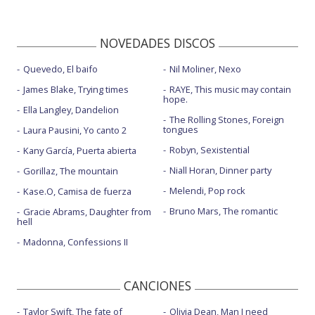
NOVEDADES DISCOS
Quevedo, El baifo
Nil Moliner, Nexo
James Blake, Trying times
RAYE, This music may contain
hope.
Ella Langley, Dandelion
The Rolling Stones, Foreign
tongues
Laura Pausini, Yo canto 2
Robyn, Sexistential
Kany García, Puerta abierta
Niall Horan, Dinner party
Gorillaz, The mountain
Melendi, Pop rock
Kase.O, Camisa de fuerza
Bruno Mars, The romantic
Gracie Abrams, Daughter from
hell
Madonna, Confessions II
CANCIONES
Taylor Swift, The fate of
Olivia Dean, Man I need