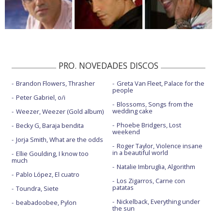
PRO. NOVEDADES DISCOS
Brandon Flowers, Thrasher
Greta Van Fleet, Palace for the
people
Peter Gabriel, o/i
Blossoms, Songs from the
wedding cake
Weezer, Weezer (Gold album)
Phoebe Bridgers, Lost
Becky G, Baraja bendita
weekend
Jorja Smith, What are the odds
Roger Taylor, Violence insane
in a beautiful world
Ellie Goulding, I know too
much
Natalie Imbruglia, Algorithm
Pablo López, El cuatro
Los Zigarros, Carne con
patatas
Toundra, Siete
Nickelback, Everything under
beabadoobee, Pylon
the sun