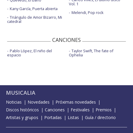
Quevedo, El baifo
Vol. 1
Kany García, Puerta abierta
Melendi, Pop rock
Triángulo de Amor Bizarro, Mi
catedral
CANCIONES
Pablo López, El niño del
Taylor Swift, The fate of
espacio
Ophelia
MUSICALIA
Noticias
Novedades
Próximas novedades
Discos históricos
Canciones
Festivales
Premios
Artistas y grupos
Portadas
Listas
Guía / directorio