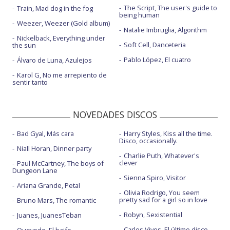
The Script, The user's guide to
Train, Mad dog in the fog
being human
Weezer, Weezer (Gold album)
Natalie Imbruglia, Algorithm
Nickelback, Everything under
Soft Cell, Danceteria
the sun
Pablo López, El cuatro
Álvaro de Luna, Azulejos
Karol G, No me arrepiento de
sentir tanto
NOVEDADES DISCOS
Bad Gyal, Más cara
Harry Styles, Kiss all the time.
Disco, occasionally.
Niall Horan, Dinner party
Charlie Puth, Whatever's
clever
Paul McCartney, The boys of
Dungeon Lane
Sienna Spiro, Visitor
Ariana Grande, Petal
Olivia Rodrigo, You seem
pretty sad for a girl so in love
Bruno Mars, The romantic
Robyn, Sexistential
Juanes, JuanesTeban
Carlos Vives, El último disco