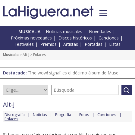
MUSICALIA:
Noticias musicales
Novedades
Próximas novedades
Discos históricos
Canciones
Festivales
Premios
Artistas
Portadas
Listas
Musicalia
>
Alt-J
> Enlaces
Destacado:
'The wow! signal' es el décimo álbum de Muse
Alt-J
Discografía
Noticias
Biografía
Fotos
Canciones
Enlaces
Si tienes una página relacionada con Alt-J y quieres que