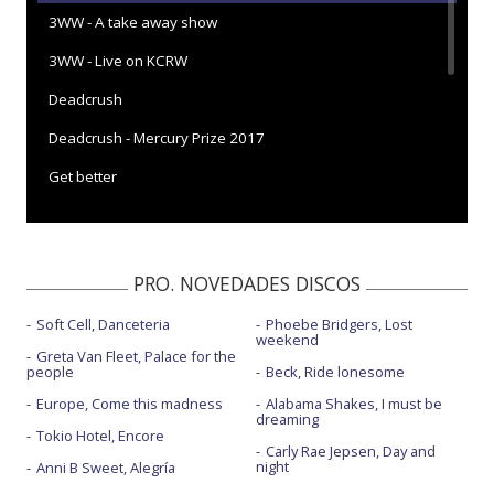
3WW - A take away show
3WW - Live on KCRW
Deadcrush
Deadcrush - Mercury Prize 2017
Get better
Hard drive gold
Hard drive gold - De Beauvoir Session
PRO. NOVEDADES DISCOS
Hard drive gold - Live for 6 Music
Soft Cell, Danceteria
Phoebe Bridgers, Lost
In cold blood
weekend
Greta Van Fleet, Palace for the
In cold blood - con Pusha T y Twin Shadow
people
Beck, Ride lonesome
Europe, Come this madness
Alabama Shakes, I must be
In cold blood - Jimmy Kimmel Live
dreaming
Tokio Hotel, Encore
In cold blood - Later... with Jools Holland
Carly Rae Jepsen, Day and
night
Anni B Sweet, Alegría
In cold blood - Live on KCRW