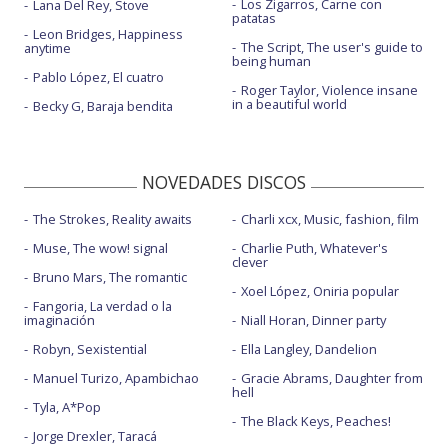
Los Zigarros, Carne con
Lana Del Rey, Stove
patatas
Pleader
Leon Bridges, Happiness
The Script, The user's guide to
anytime
being human
The actor
Pablo López, El cuatro
Roger Taylor, Violence insane
U&ME
in a beautiful world
Becky G, Baraja bendita
U&ME - Live for 6 Music
NOVEDADES DISCOS
The Strokes, Reality awaits
Charli xcx, Music, fashion, film
Muse, The wow! signal
Charlie Puth, Whatever's
clever
Bruno Mars, The romantic
Xoel López, Oniria popular
Fangoria, La verdad o la
imaginación
Niall Horan, Dinner party
Robyn, Sexistential
Ella Langley, Dandelion
Manuel Turizo, Apambichao
Gracie Abrams, Daughter from
hell
Tyla, A*Pop
The Black Keys, Peaches!
Jorge Drexler, Taracá