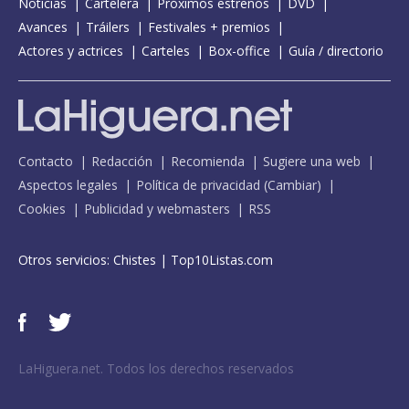
Noticias
Cartelera
Próximos estrenos
DVD
Avances
Tráilers
Festivales + premios
Actores y actrices
Carteles
Box-office
Guía / directorio
Contacto
Redacción
Recomienda
Sugiere una web
Aspectos legales
Política de privacidad
(
Cambiar
)
Cookies
Publicidad y webmasters
RSS
Otros servicios:
Chistes
|
Top10Listas.com
LaHiguera.net. Todos los derechos reservados