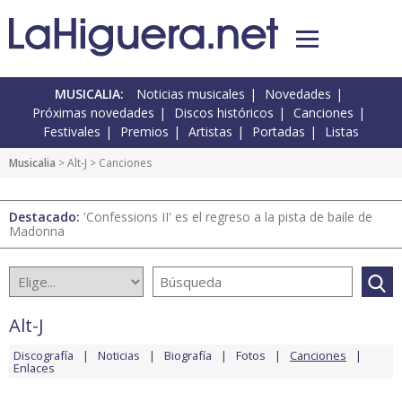
MUSICALIA:
Noticias musicales
Novedades
Próximas novedades
Discos históricos
Canciones
Festivales
Premios
Artistas
Portadas
Listas
Musicalia
>
Alt-J
> Canciones
Destacado:
'Confessions II' es el regreso a la pista de baile de
Madonna
Alt-J
Discografía
Noticias
Biografía
Fotos
Canciones
Enlaces