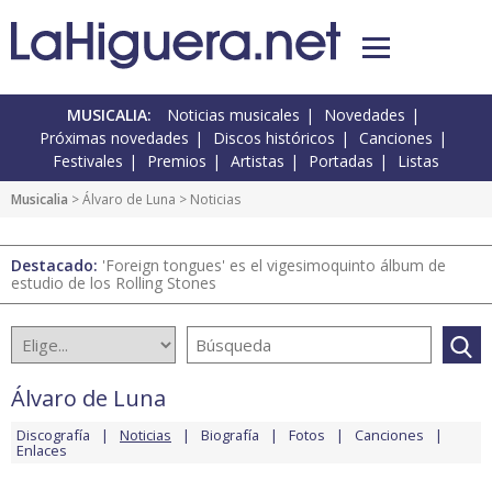
MUSICALIA:
Noticias musicales
Novedades
Próximas novedades
Discos históricos
Canciones
Festivales
Premios
Artistas
Portadas
Listas
Musicalia
>
Álvaro de Luna
> Noticias
Destacado:
'Foreign tongues' es el vigesimoquinto álbum de
estudio de los Rolling Stones
Álvaro de Luna
Discografía
Noticias
Biografía
Fotos
Canciones
Enlaces