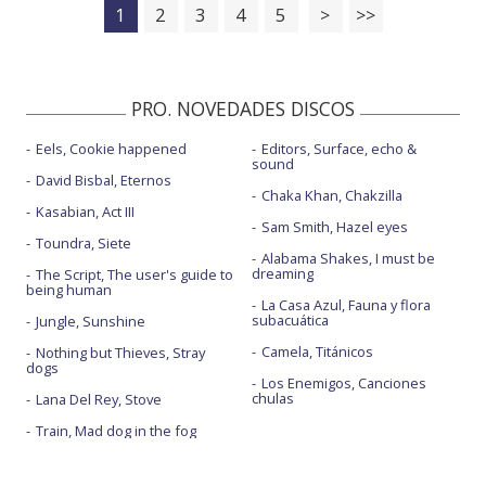
1
2
3
4
5
>
>>
PRO. NOVEDADES DISCOS
Eels, Cookie happened
Editors, Surface, echo &
sound
David Bisbal, Eternos
Chaka Khan, Chakzilla
Kasabian, Act III
Sam Smith, Hazel eyes
Toundra, Siete
Alabama Shakes, I must be
dreaming
The Script, The user's guide to
being human
La Casa Azul, Fauna y flora
subacuática
Jungle, Sunshine
Camela, Titánicos
Nothing but Thieves, Stray
dogs
Los Enemigos, Canciones
chulas
Lana Del Rey, Stove
Train, Mad dog in the fog