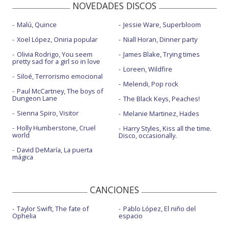
NOVEDADES DISCOS
Malú, Quince
Jessie Ware, Superbloom
Xoel López, Oniria popular
Niall Horan, Dinner party
Olivia Rodrigo, You seem
James Blake, Trying times
pretty sad for a girl so in love
Loreen, Wildfire
Siloé, Terrorismo emocional
Melendi, Pop rock
Paul McCartney, The boys of
Dungeon Lane
The Black Keys, Peaches!
Sienna Spiro, Visitor
Melanie Martinez, Hades
Holly Humberstone, Cruel
Harry Styles, Kiss all the time.
world
Disco, occasionally.
David DeMaría, La puerta
mágica
CANCIONES
Taylor Swift, The fate of
Pablo López, El niño del
Ophelia
espacio