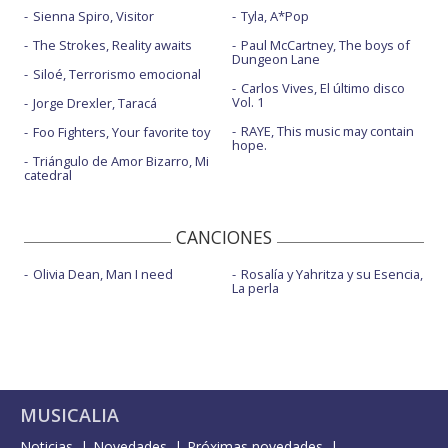
Sienna Spiro, Visitor
Tyla, A*Pop
The Strokes, Reality awaits
Paul McCartney, The boys of
Dungeon Lane
Siloé, Terrorismo emocional
Carlos Vives, El último disco
Vol. 1
Jorge Drexler, Taracá
RAYE, This music may contain
Foo Fighters, Your favorite toy
hope.
Triángulo de Amor Bizarro, Mi
catedral
CANCIONES
Olivia Dean, Man I need
Rosalía y Yahritza y su Esencia,
La perla
MUSICALIA
Noticias
Novedades
Próximas novedades