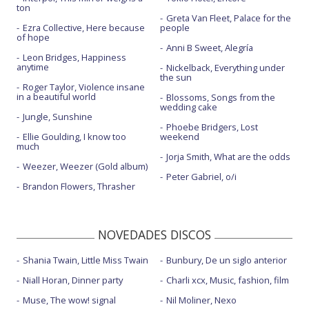
ton
Greta Van Fleet, Palace for the
Ezra Collective, Here because
people
of hope
Anni B Sweet, Alegría
Leon Bridges, Happiness
anytime
Nickelback, Everything under
the sun
Roger Taylor, Violence insane
in a beautiful world
Blossoms, Songs from the
wedding cake
Jungle, Sunshine
Phoebe Bridgers, Lost
Ellie Goulding, I know too
weekend
much
Jorja Smith, What are the odds
Weezer, Weezer (Gold album)
Peter Gabriel, o/i
Brandon Flowers, Thrasher
NOVEDADES DISCOS
Shania Twain, Little Miss Twain
Bunbury, De un siglo anterior
Niall Horan, Dinner party
Charli xcx, Music, fashion, film
Muse, The wow! signal
Nil Moliner, Nexo