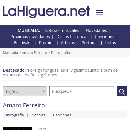
MUSICALIA:
Noticias musicales
Novedades
Próximas novedades
Discos históricos
Canciones
Festivales
Premios
Artistas
Portadas
Listas
Musicalia
>
Amaro Ferreiro
> Discografía
Destacado:
'Foreign tongues' es el vigesimoquinto álbum de
estudio de los Rolling Stones
Amaro Ferreiro
Discografía
Noticias
Canciones
2020