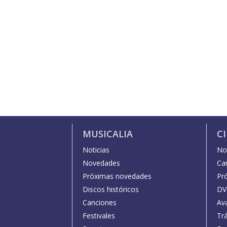
MUSICALIA
C
Noticias
Not
Novedades
Car
Próximas novedades
Pr
Discos históricos
DV
Canciones
Av
Festivales
Trá