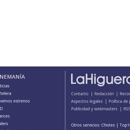
INEMANÍA
icias
telera
Contacto
Redacción
Reco
óximos estrenos
Aspectos legales
Política de
D
Publicidad y webmasters
RS
ances
ilers
Otros servicios:
Chistes
|
Top1