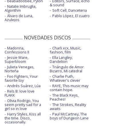
beabadoobee, Pylon
Editors, Surface, echo
& sound
Natalie Imbruglia,
Algorithm
Soft Cell, Danceteria
Álvaro de Luna,
Pablo López, El cuatro
Azulejos
NOVEDADES DISCOS
Madonna,
Charli xcx, Music,
Confessions II
fashion, film
Jessie Ware,
Ella Langley,
Superbloom
Dandelion
Julieta Venegas,
Triángulo de Amor
Norteña
Bizarro, Mi catedral
Foo Fighters, Your
Charlie Puth,
favorite toy
Whatever's clever
Andrés Suárez, Lúa
RAYE, This music may
contain hope.
Rels B: love love
FLAKK
The Black Keys,
Peaches!
Olivia Rodrigo, You
seem pretty sad for a
The Strokes, Reality
girl so in love
awaits
Harry Styles, Kiss all
Paul McCartney, The
the time. Disco,
boys of Dungeon Lane
occasionally.