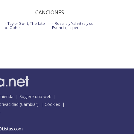
CANCIONES
Taylor Swift, The fate
Rosalía y Yahritza y su
of Ophelia
Esencia, La perla
mienda
Sugiere una web
 privacidad
(
Cambiar
)
Cookies
S
0Listas.com