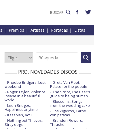
es
Premios
Artistas
Portadas
Listas
PRO. NOVEDADES DISCOS
Phoebe Bridgers, Lost
Greta Van Fleet,
weekend
Palace for the people
Roger Taylor, Violence
The Script, The user's
insane in a beautiful
guide to being human
world
Blossoms, Songs
Leon Bridges,
from the wedding cake
Happiness anytime
Los Zigarros, Carne
Kasabian, Act III
con patatas
Nothing but Thieves,
Brandon Flowers,
Stray dogs
Thrasher