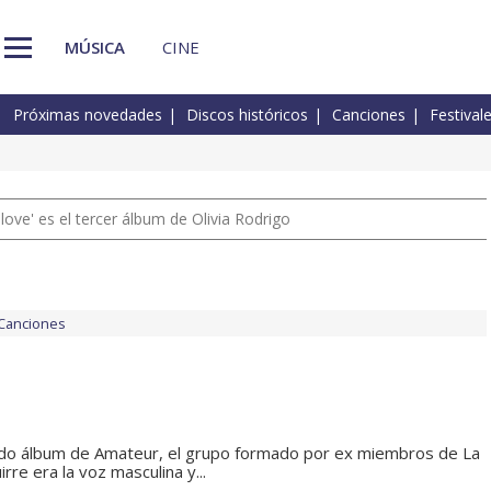
MÚSICA
CINE
Próximas novedades
Discos históricos
Canciones
Festival
 love' es el tercer álbum de Olivia Rodrigo
Canciones
do álbum de Amateur, el grupo formado por ex miembros de La
rre era la voz masculina y...