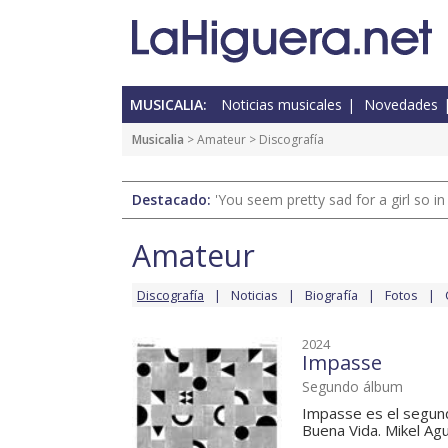
MUSICALIA:
Noticias musicales
Novedades
Musicalia
>
Amateur
> Discografía
Destacado:
'You seem pretty sad for a girl so in
Amateur
Discografía
Noticias
Biografía
Fotos
2024
Impasse
Segundo álbum
Impasse es el segun
Buena Vida. Mikel Agui