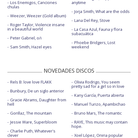
Los Enemigos, Canciones
anytime
chulas
Jorja Smith, What are the odds
Weezer, Weezer (Gold album)
Lana Del Rey, Stove
Roger Taylor, Violence insane
in a beautiful world
La Casa Azul, Fauna y flora
subacuática
Peter Gabriel, o/i
Phoebe Bridgers, Lost
Sam Smith, Hazel eyes
weekend
NOVEDADES DISCOS
Rels B: love love FLAKK
Olivia Rodrigo, You seem
pretty sad for a girl so in love
Bunbury, De un siglo anterior
Kany García, Puerta abierta
Gracie Abrams, Daughter from
hell
Manuel Turizo, Apambichao
Gorillaz, The mountain
Bruno Mars, The romantic
Jessie Ware, Superbloom
RAYE, This music may contain
hope.
Charlie Puth, Whatever's
clever
Xoel López, Oniria popular