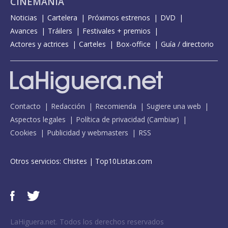
CINEMANÍA
Noticias
Cartelera
Próximos estrenos
DVD
Avances
Tráilers
Festivales + premios
Actores y actrices
Carteles
Box-office
Guía / directorio
Contacto
Redacción
Recomienda
Sugiere una web
Aspectos legales
Política de privacidad
(
Cambiar
)
Cookies
Publicidad y webmasters
RSS
Otros servicios:
Chistes
|
Top10Listas.com
LaHiguera.net. Todos los derechos reservados