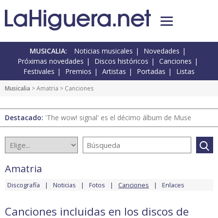
MUSICALIA:
Noticias musicales
Novedades
Próximas novedades
Discos históricos
Canciones
Festivales
Premios
Artistas
Portadas
Listas
Musicalia
>
Amatria
> Canciones
Destacado:
'The wow! signal' es el décimo álbum de Muse
Amatria
Discografía
Noticias
Fotos
Canciones
Enlaces
Canciones incluidas en los discos de