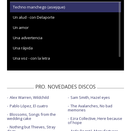
Techno manchego (asiejque)
Un alud - con Delaporte
Un amor
Una advertencia
Una rápida
Una voz - con la letra
PRO. NOVEDADES DISCOS
Alex Warren, Wildchild
Sam Smith, Hazel eyes
Pablo López, El cuatro
The Avalanches, No bad
memories
Blossoms, Songs from the
wedding cake
Ezra Collective, Here because
of hope
Nothing but Thieves, Stray