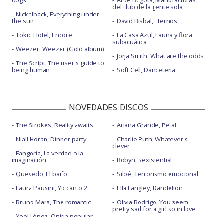
dogs
Arde Bogotá, Manufacturas
del club de la gente sola
Nickelback, Everything under
the sun
David Bisbal, Eternos
Tokio Hotel, Encore
La Casa Azul, Fauna y flora
subacuática
Weezer, Weezer (Gold album)
Jorja Smith, What are the odds
The Script, The user's guide to
being human
Soft Cell, Danceteria
NOVEDADES DISCOS
The Strokes, Reality awaits
Ariana Grande, Petal
Niall Horan, Dinner party
Charlie Puth, Whatever's
clever
Fangoria, La verdad o la
imaginación
Robyn, Sexistential
Quevedo, El baifo
Siloé, Terrorismo emocional
Laura Pausini, Yo canto 2
Ella Langley, Dandelion
Bruno Mars, The romantic
Olivia Rodrigo, You seem
pretty sad for a girl so in love
Xoel López, Oniria popular