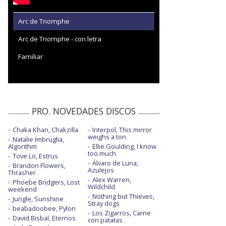
Arc de Triomphe
Arc de Triomphe - con letra
Familiar
PRO. NOVEDADES DISCOS
Chaka Khan, Chakzilla
Interpol, This mirror
weighs a ton
Natalie Imbruglia,
Algorithm
Ellie Goulding, I know
too much
Tove Lo, Estrus
Álvaro de Luna,
Brandon Flowers,
Azulejos
Thrasher
Alex Warren,
Phoebe Bridgers, Lost
Wildchild
weekend
Nothing but Thieves,
Jungle, Sunshine
Stray dogs
beabadoobee, Pylon
Los Zigarros, Carne
David Bisbal, Eternos
con patatas