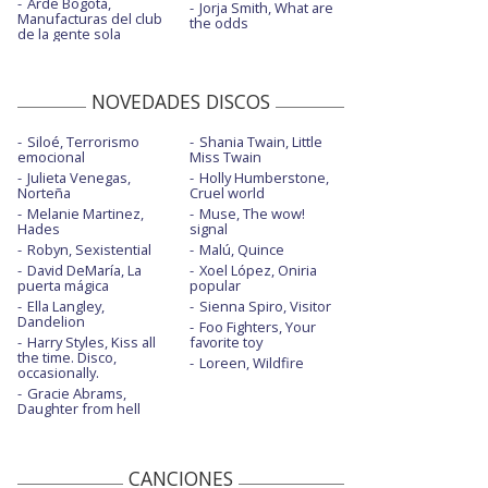
Arde Bogotá,
Jorja Smith, What are
Manufacturas del club
the odds
de la gente sola
NOVEDADES DISCOS
Siloé, Terrorismo
Shania Twain, Little
emocional
Miss Twain
Julieta Venegas,
Holly Humberstone,
Norteña
Cruel world
Melanie Martinez,
Muse, The wow!
Hades
signal
Robyn, Sexistential
Malú, Quince
David DeMaría, La
Xoel López, Oniria
puerta mágica
popular
Ella Langley,
Sienna Spiro, Visitor
Dandelion
Foo Fighters, Your
Harry Styles, Kiss all
favorite toy
the time. Disco,
Loreen, Wildfire
occasionally.
Gracie Abrams,
Daughter from hell
CANCIONES