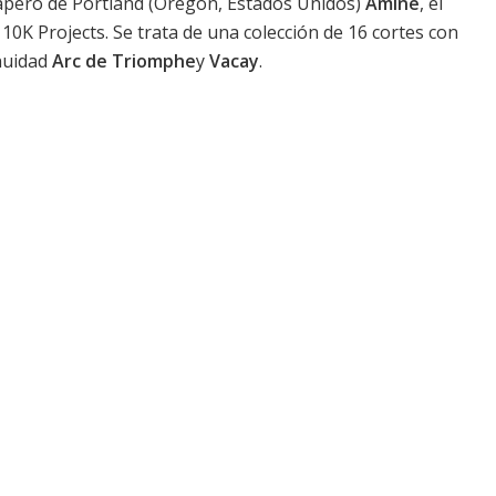
apero de Portland (Oregón, Estados Unidos)
Aminé
, el
e 10K Projects. Se trata de una colección de 16 cortes con
nuidad
Arc de Triomphe
y
Vacay
.