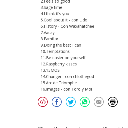
2.Feels so good
3.Sage time
4.I think it's you
5.Cool about it - con Lido
6.History - Con Waxahatchee
7.Vacay
8.Familiar
9.Doing the best I can
10.Temptations
11.Be easier on yourself
12.Raspberry kisses
13.13MOS
14.Changer - con chlothegod
15.Arc de Triomphe
16.Images - con Toro y Moi