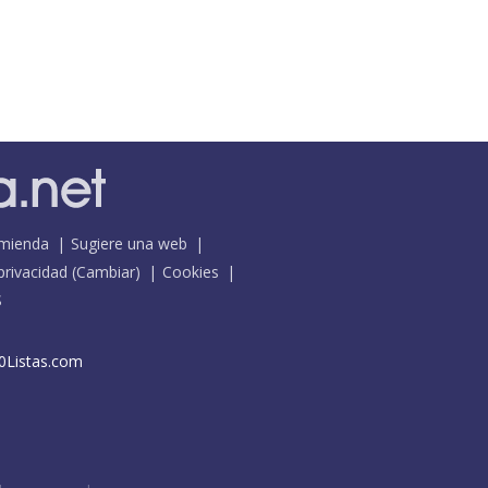
mienda
Sugiere una web
 privacidad
(
Cambiar
)
Cookies
S
0Listas.com