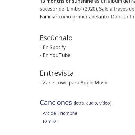
13 months of sunshine
es un álbum del r
sucesor de '
Limbo
' (2020). Sale a través d
Familiar
como primer adelanto. Dan conti
Escúchalo
-
En Spotify
-
En YouTube
Entrevista
-
Zane Lowe para Apple Music
Canciones
(letra, audio, vídeo)
Arc de Triomphe
Familiar