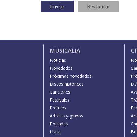
MUSICALIA
C
Noticias
Not
Novedades
Car
Próximas novedades
Pr
Discos históricos
DV
Canciones
Av
Festivales
Trá
Premios
Fe
Artistas y grupos
Act
Portadas
Car
Listas
Bo