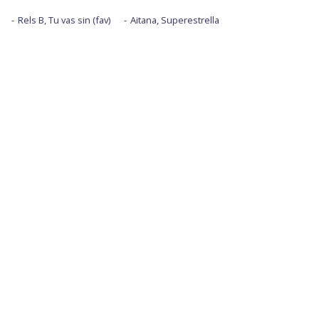
Rels B, Tu vas sin (fav)
Aitana, Superestrella