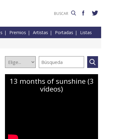
es
Premios
Artistas
Portadas
Listas
13 months of sunshine (3
vídeos)