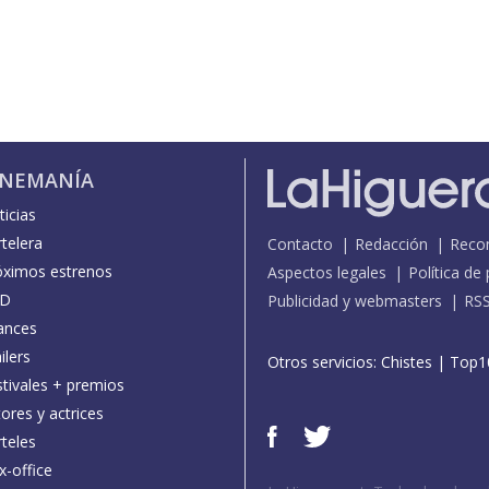
INEMANÍA
icias
telera
Contacto
Redacción
Reco
óximos estrenos
Aspectos legales
Política de
D
Publicidad y webmasters
RS
ances
ilers
Otros servicios:
Chistes
|
Top1
stivales + premios
ores y actrices
teles
x-office