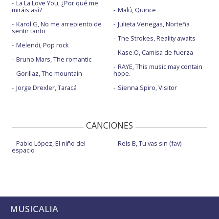
La La Love You, ¿Por qué me
miráis así?
Malú, Quince
Karol G, No me arrepiento de
Julieta Venegas, Norteña
sentir tanto
The Strokes, Reality awaits
Melendi, Pop rock
Kase.O, Camisa de fuerza
Bruno Mars, The romantic
RAYE, This music may contain
Gorillaz, The mountain
hope.
Jorge Drexler, Taracá
Sienna Spiro, Visitor
CANCIONES
Pablo López, El niño del
Rels B, Tu vas sin (fav)
espacio
MUSICALIA