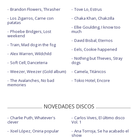
Brandon Flowers, Thrasher
Tove Lo, Estrus
Los Zigarros, Carne con
Chaka Khan, Chakzilla
patatas
Ellie Goulding, I know too
Phoebe Bridgers, Lost
much
weekend
David Bisbal, Eternos
Train, Mad dog in the fog
Eels, Cookie happened
Alex Warren, Wildchild
Nothing but Thieves, Stray
Soft Cell, Danceteria
dogs
Weezer, Weezer (Gold album)
Camela, Titánicos
The Avalanches, No bad
Tokio Hotel, Encore
memories
NOVEDADES DISCOS
Charlie Puth, Whatever's
Carlos Vives, El último disco
clever
Vol. 1
Xoel López, Oniria popular
Ana Torroja, Se ha acabado el
show