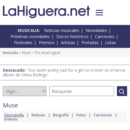
MUSICALIA:
Noticias musicales
Novedades
Próximas novedades
Discos históricos
Canciones
Festivales
Premios
Artistas
Portadas
Listas
Musicalia
>
Muse
> The wow! signal
Destacado:
'You seem pretty sad for a girl so in love' es el tercer
álbum de Olivia Rodrigo
Muse
Discografía
Noticias
Biografía
Fotos
Canciones
Enlaces