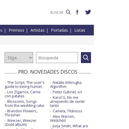
es
Premios
Artistas
Portadas
Listas
PRO. NOVEDADES DISCOS
The Script, The user's
Natalie Imbruglia,
guide to being human
Algorithm
Los Zigarros, Carne
Peter Gabriel, o/i
con patatas
Karol G, No me
Blossoms, Songs
arrepiento de sentir
from the wedding cake
tanto
Brandon Flowers,
Camela, Titánicos
Thrasher
Alex Warren,
Weezer, Weezer
Wildchild
(Gold album)
Jorja Smith, What are