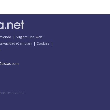
mienda
Sugiere una web
 privacidad
(
Cambiar
)
Cookies
S
0Listas.com
chos reservados