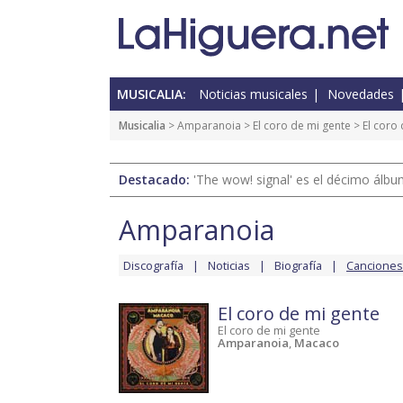
MUSICALIA:
Noticias musicales
Novedades
Musicalia
>
Amparanoia
>
El coro de mi gente
>
El coro
Destacado:
'The wow! signal' es el décimo álb
Amparanoia
Discografía
Noticias
Biografía
Canciones
El coro de mi gente
El coro de mi gente
Amparanoia
,
Macaco