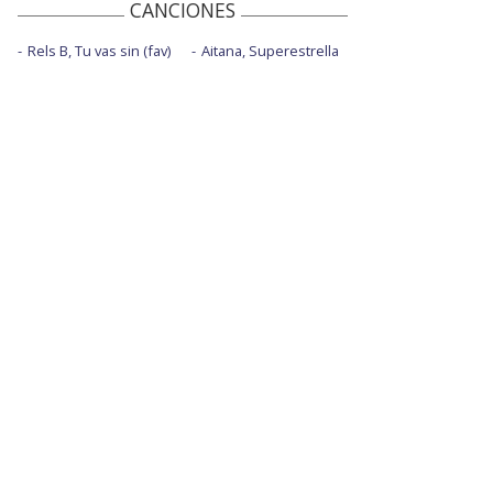
CANCIONES
Rels B, Tu vas sin (fav)
Aitana, Superestrella