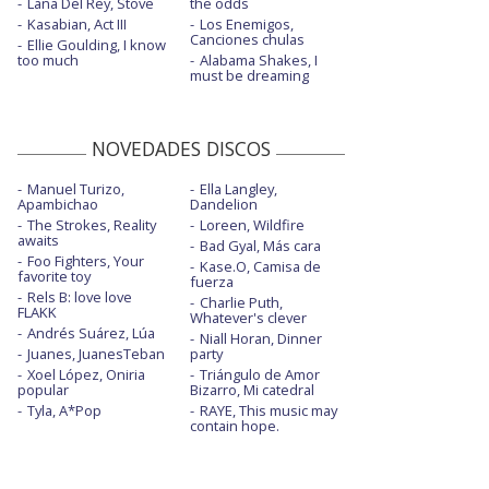
Lana Del Rey, Stove
the odds
Kasabian, Act III
Los Enemigos,
Canciones chulas
Ellie Goulding, I know
too much
Alabama Shakes, I
must be dreaming
NOVEDADES DISCOS
Manuel Turizo,
Ella Langley,
Apambichao
Dandelion
The Strokes, Reality
Loreen, Wildfire
awaits
Bad Gyal, Más cara
Foo Fighters, Your
Kase.O, Camisa de
favorite toy
fuerza
Rels B: love love
Charlie Puth,
FLAKK
Whatever's clever
Andrés Suárez, Lúa
Niall Horan, Dinner
Juanes, JuanesTeban
party
Xoel López, Oniria
Triángulo de Amor
popular
Bizarro, Mi catedral
Tyla, A*Pop
RAYE, This music may
contain hope.