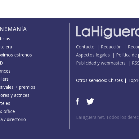
INEMANÍA
icias
telera
Contacto
Redacción
Reco
óximos estrenos
Aspectos legales
Política de
D
Publicidad y webmasters
RS
ances
ilers
Otros servicios:
Chistes
|
Top1
stivales + premios
ores y actrices
teles
x-office
LaHiguera.net. Todos los dere
a / directorio