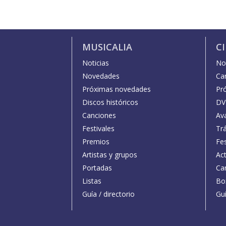
MUSICALIA
C
Noticias
Not
Novedades
Car
Próximas novedades
Pr
Discos históricos
DV
Canciones
Av
Festivales
Trá
Premios
Fe
Artistas y grupos
Act
Portadas
Car
Listas
Bo
Guía / directorio
Guí