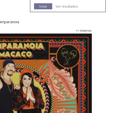
Votar
Ver resultados
 Amparanoia
<< Anterior