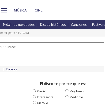
MÚSICA
CINE
Próximas novedades
Discos históricos
Canciones
Festival
 de mi gente
> Portada
um de Muse
Enlaces
El disco te parece que es:
Genial
Muy bueno
Interesante
Mediocre
Un rollo