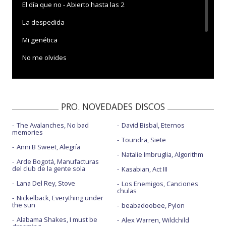
El día que no - Abierto hasta las 2
La despedida
Mi genética
No me olvides
Somos viento - con Depedro
Vente pa Barna
PRO. NOVEDADES DISCOS
The Avalanches, No bad
David Bisbal, Eternos
memories
Toundra, Siete
Anni B Sweet, Alegría
Natalie Imbruglia, Algorithm
Arde Bogotá, Manufacturas
del club de la gente sola
Kasabian, Act III
Lana Del Rey, Stove
Los Enemigos, Canciones
chulas
Nickelback, Everything under
the sun
beabadoobee, Pylon
Alabama Shakes, I must be
Alex Warren, Wildchild