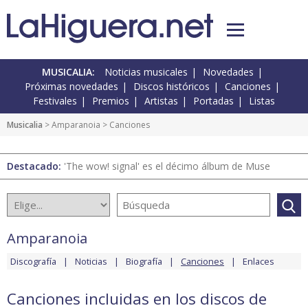
MUSICALIA:
Noticias musicales
Novedades
Próximas novedades
Discos históricos
Canciones
Festivales
Premios
Artistas
Portadas
Listas
Musicalia
>
Amparanoia
> Canciones
Destacado:
'The wow! signal' es el décimo álbum de Muse
Amparanoia
Discografía
Noticias
Biografía
Canciones
Enlaces
Canciones incluidas en los discos de