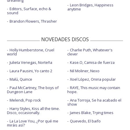
dreaming
Leon Bridges, Happiness
Editors, Surface, echo &
anytime
sound
Brandon Flowers, Thrasher
NOVEDADES DISCOS
Holly Humberstone, Cruel
Charlie Puth, Whatever's
world
clever
Julieta Venegas, Norteña
Kase.O, Camisa de fuerza
Laura Pausini, Yo canto 2
Nil Moliner, Nexo
Malú, Quince
Xoel López, Oniria popular
Paul McCartney, The boys of
RAYE, This music may contain
Dungeon Lane
hope.
Melendi, Pop rock
Ana Torroja, Se ha acabado el
show
Harry Styles, Kiss all the time.
Disco, occasionally.
James Blake, Trying times
La La Love You, ¿Por qué me
Quevedo, El baifo
miráis así?