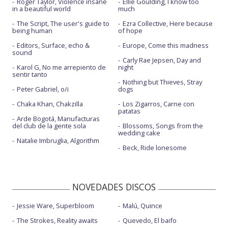
Roger Taylor, Violence insane
Ellie Goulding, I know too
in a beautiful world
much
The Script, The user's guide to
Ezra Collective, Here because
being human
of hope
Editors, Surface, echo &
Europe, Come this madness
sound
Carly Rae Jepsen, Day and
Karol G, No me arrepiento de
night
sentir tanto
Nothing but Thieves, Stray
Peter Gabriel, o/i
dogs
Chaka Khan, Chakzilla
Los Zigarros, Carne con
patatas
Arde Bogotá, Manufacturas
del club de la gente sola
Blossoms, Songs from the
wedding cake
Natalie Imbruglia, Algorithm
Beck, Ride lonesome
NOVEDADES DISCOS
Jessie Ware, Superbloom
Malú, Quince
The Strokes, Reality awaits
Quevedo, El baifo