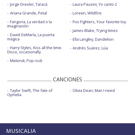
Jorge Drexler, Taracá
Laura Pausini, Yo canto 2
Ariana Grande, Petal
Loreen, Wildfire
Fangoria, La verdad o la
Foo Fighters, Your favorite toy
imaginación
James Blake, Trying times
David DeMaría, La puerta
mágica
Ella Langley, Dandelion
Harry Styles, Kiss all the time.
Andrés Suárez, Lúa
Disco, occasionally.
Melendi, Pop rock
CANCIONES
Taylor Swift, The fate of
Olivia Dean, Man I need
Ophelia
MUSICALIA