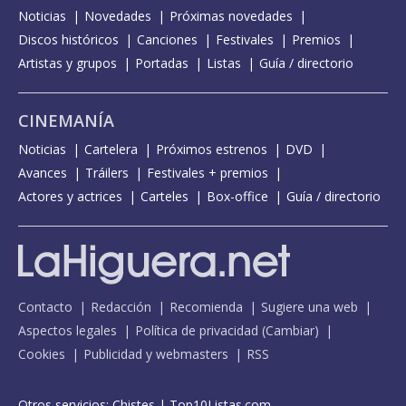
Noticias
Novedades
Próximas novedades
Discos históricos
Canciones
Festivales
Premios
Artistas y grupos
Portadas
Listas
Guía / directorio
CINEMANÍA
Noticias
Cartelera
Próximos estrenos
DVD
Avances
Tráilers
Festivales + premios
Actores y actrices
Carteles
Box-office
Guía / directorio
Contacto
Redacción
Recomienda
Sugiere una web
Aspectos legales
Política de privacidad
(
Cambiar
)
Cookies
Publicidad y webmasters
RSS
Otros servicios:
Chistes
|
Top10Listas.com