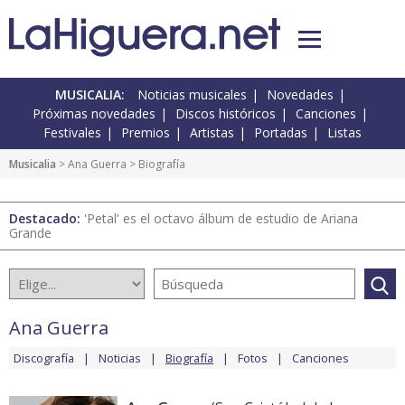
MUSICALIA:
Noticias musicales
Novedades
Próximas novedades
Discos históricos
Canciones
Festivales
Premios
Artistas
Portadas
Listas
Musicalia
>
Ana Guerra
> Biografía
Destacado:
'Petal' es el octavo álbum de estudio de Ariana
Grande
Ana Guerra
Discografía
Noticias
Biografía
Fotos
Canciones