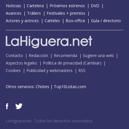
Noticias
Cartelera
Próximos estrenos
DVD
Avances
Tráilers
Festivales + premios
Actores y actrices
Carteles
Box-office
Guía / directorio
Contacto
Redacción
Recomienda
Sugiere una web
Aspectos legales
Política de privacidad
(
Cambiar
)
Cookies
Publicidad y webmasters
RSS
Otros servicios:
Chistes
|
Top10Listas.com
LaHiguera.net. Todos los derechos reservados