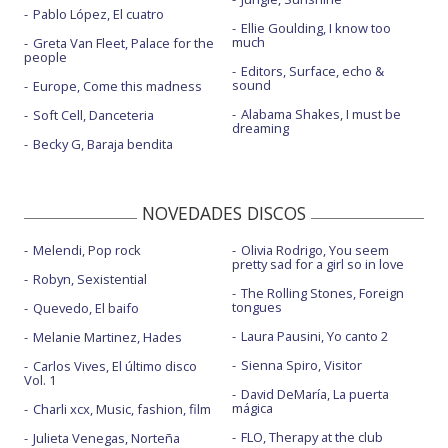
Pablo López, El cuatro
Ellie Goulding, I know too
much
Greta Van Fleet, Palace for the
people
Editors, Surface, echo &
sound
Europe, Come this madness
Alabama Shakes, I must be
Soft Cell, Danceteria
dreaming
Becky G, Baraja bendita
NOVEDADES DISCOS
Melendi, Pop rock
Olivia Rodrigo, You seem
pretty sad for a girl so in love
Robyn, Sexistential
The Rolling Stones, Foreign
tongues
Quevedo, El baifo
Laura Pausini, Yo canto 2
Melanie Martinez, Hades
Sienna Spiro, Visitor
Carlos Vives, El último disco
Vol. 1
David DeMaría, La puerta
mágica
Charli xcx, Music, fashion, film
FLO, Therapy at the club
Julieta Venegas, Norteña