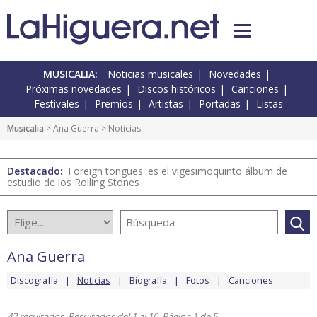
MUSICALIA:
Noticias musicales
Novedades
Próximas novedades
Discos históricos
Canciones
Festivales
Premios
Artistas
Portadas
Listas
Musicalia
>
Ana Guerra
> Noticias
Destacado:
'Foreign tongues' es el vigesimoquinto álbum de
estudio de los Rolling Stones
Ana Guerra
Discografía
Noticias
Biografía
Fotos
Canciones
42 resultados. Resultados del 1 al 10. Página 1 de 5