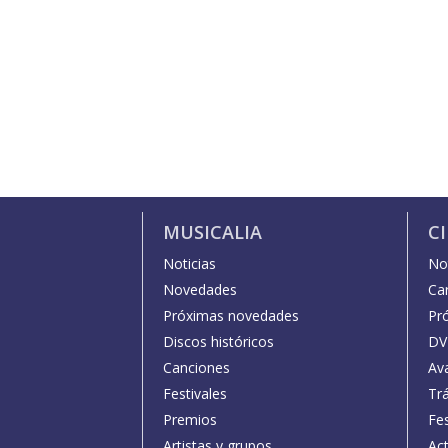
MUSICALIA
C
Noticias
Not
Novedades
Car
Próximas novedades
Pr
Discos históricos
DV
Canciones
Av
Festivales
Trá
Premios
Fe
Artistas y grupos
Act