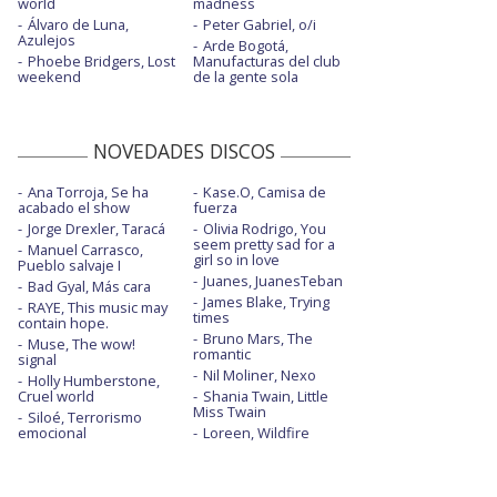
world
madness
Álvaro de Luna,
Peter Gabriel, o/i
Azulejos
Arde Bogotá,
Phoebe Bridgers, Lost
Manufacturas del club
weekend
de la gente sola
NOVEDADES DISCOS
Ana Torroja, Se ha
Kase.O, Camisa de
acabado el show
fuerza
Jorge Drexler, Taracá
Olivia Rodrigo, You
seem pretty sad for a
Manuel Carrasco,
girl so in love
Pueblo salvaje I
Juanes, JuanesTeban
Bad Gyal, Más cara
James Blake, Trying
RAYE, This music may
times
contain hope.
Bruno Mars, The
Muse, The wow!
romantic
signal
Nil Moliner, Nexo
Holly Humberstone,
Cruel world
Shania Twain, Little
Miss Twain
Siloé, Terrorismo
emocional
Loreen, Wildfire