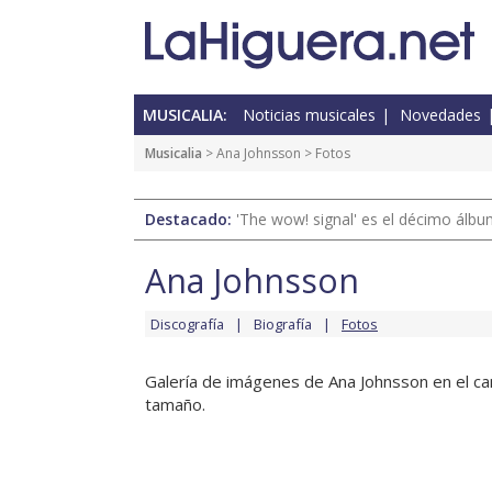
MUSICALIA:
Noticias musicales
Novedades
Musicalia
>
Ana Johnsson
> Fotos
Destacado:
'The wow! signal' es el décimo álb
Ana Johnsson
Discografía
Biografía
Fotos
Galería de imágenes de Ana Johnsson en el can
tamaño.