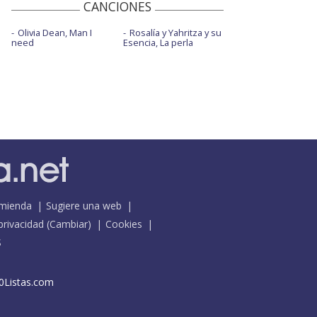
CANCIONES
Olivia Dean, Man I
Rosalía y Yahritza y su
need
Esencia, La perla
mienda
Sugiere una web
 privacidad
(
Cambiar
)
Cookies
S
0Listas.com