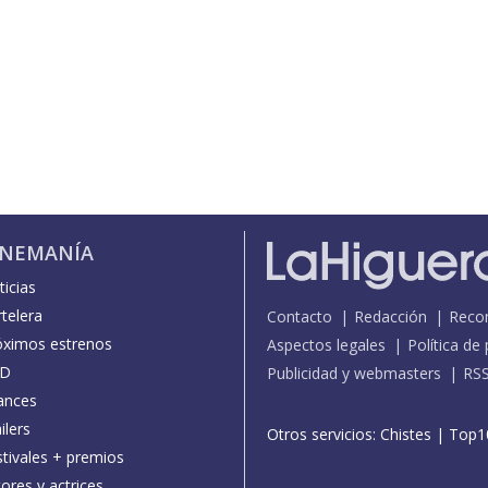
INEMANÍA
icias
telera
Contacto
Redacción
Reco
óximos estrenos
Aspectos legales
Política de
D
Publicidad y webmasters
RS
ances
ilers
Otros servicios:
Chistes
|
Top1
stivales + premios
ores y actrices