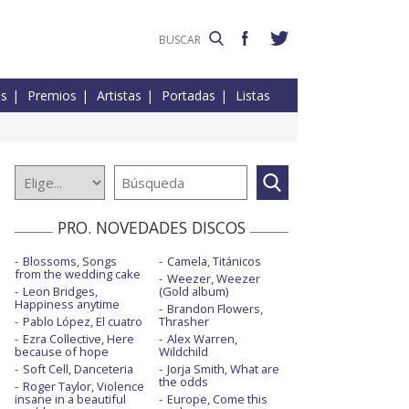
es
Premios
Artistas
Portadas
Listas
PRO. NOVEDADES DISCOS
Blossoms, Songs
Camela, Titánicos
from the wedding cake
Weezer, Weezer
Leon Bridges,
(Gold album)
Happiness anytime
Brandon Flowers,
Pablo López, El cuatro
Thrasher
Ezra Collective, Here
Alex Warren,
because of hope
Wildchild
Soft Cell, Danceteria
Jorja Smith, What are
the odds
Roger Taylor, Violence
insane in a beautiful
Europe, Come this