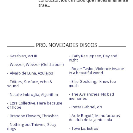
conductor: los cambios que necesariamente
trae...
PRO. NOVEDADES DISCOS
Kasabian, Act III
Carly Rae Jepsen, Day and
night
Weezer, Weezer (Gold album)
Roger Taylor, Violence insane
in a beautiful world
Álvaro de Luna, Azulejos
Ellie Goulding, I know too
Editors, Surface, echo &
much
sound
The Avalanches, No bad
Natalie Imbruglia, Algorithm
memories
Ezra Collective, Here because
Peter Gabriel, o/i
of hope
Arde Bogotá, Manufacturas
Brandon Flowers, Thrasher
del club de la gente sola
Nothing but Thieves, Stray
Tove Lo, Estrus
dogs