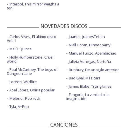
Interpol, This mirror weighs a
ton
NOVEDADES DISCOS
Carlos Vives, El último disco
Juanes, JuanesTeban
Vol. 1
Niall Horan, Dinner party
Malú, Quince
Manuel Turizo, Apambichao
Holly Humberstone, Cruel
world
Julieta Venegas, Norteña
Paul McCartney, The boys of
Bunbury, De un siglo anterior
Dungeon Lane
Bad Gyal, Más cara
Loreen, Wildfire
James Blake, Trying times
Xoel López, Oniria popular
Fangoria, La verdad o la
Melendi, Pop rock
imaginación
Tyla, A*Pop
CANCIONES