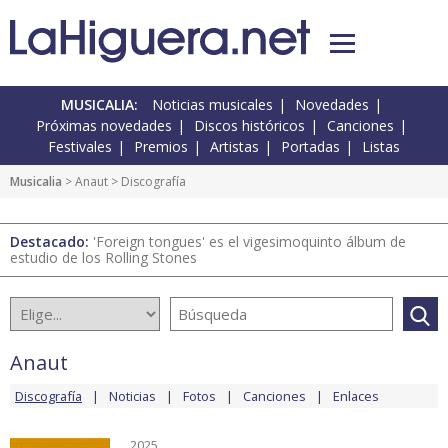
MUSICALIA:
Noticias musicales
Novedades
Próximas novedades
Discos históricos
Canciones
Festivales
Premios
Artistas
Portadas
Listas
Musicalia
>
Anaut
> Discografía
Destacado:
'Foreign tongues' es el vigesimoquinto álbum de
estudio de los Rolling Stones
Anaut
Discografía
Noticias
Fotos
Canciones
Enlaces
2025