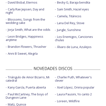
David Bisbal, Eternos
Becky G, Baraja bendita
Carly Rae Jepsen, Day and
Sam Smith, Hazel eyes
night
Camela, Titánicos
Blossoms, Songs from the
wedding cake
Lana Del Rey, Stove
Jorja Smith, What are the odds
Jungle, Sunshine
Leon Bridges, Happiness
Los Enemigos, Canciones
anytime
chulas
Brandon Flowers, Thrasher
Álvaro de Luna, Azulejos
Anni B Sweet, Alegría
NOVEDADES DISCOS
Triángulo de Amor Bizarro, Mi
Charlie Puth, Whatever's
catedral
clever
Kany García, Puerta abierta
Xoel López, Oniria popular
Paul McCartney, The boys of
Laura Pausini, Yo canto 2
Dungeon Lane
Loreen, Wildfire
Malú, Quince