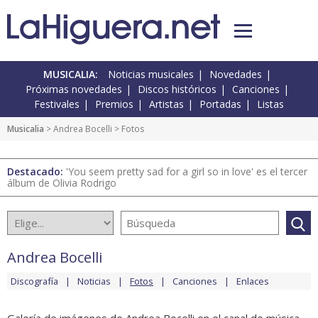
MUSICALIA:
Noticias musicales
Novedades
Próximas novedades
Discos históricos
Canciones
Festivales
Premios
Artistas
Portadas
Listas
Musicalia
>
Andrea Bocelli
> Fotos
Destacado:
'You seem pretty sad for a girl so in love' es el tercer
álbum de Olivia Rodrigo
Andrea Bocelli
Discografía
Noticias
Fotos
Canciones
Enlaces