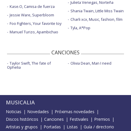
Julieta Venegas, Norteña
Kase.O, Camisa de fuerza
Shania Twain, Little Miss Twain
Jessie Ware, Superbloom
Charli xcx, Music, fashion, film
Foo Fighters, Your favorite toy
Tyla, A*Pop
Manuel Turizo, Apambichao
CANCIONES
Taylor Swift, The fate of
Olivia Dean, Man I need
Ophelia
MUSICALIA
Noticias
Novedades
Próximas novedades
Discos históricos
Canciones
Festivales
Premios
Artistas y grupos
Portadas
Listas
Guía / directorio