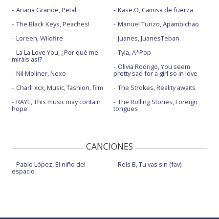
Ariana Grande, Petal
Kase.O, Camisa de fuerza
The Black Keys, Peaches!
Manuel Turizo, Apambichao
Loreen, Wildfire
Juanes, JuanesTeban
La La Love You, ¿Por qué me
Tyla, A*Pop
miráis así?
Olivia Rodrigo, You seem
Nil Moliner, Nexo
pretty sad for a girl so in love
Charli xcx, Music, fashion, film
The Strokes, Reality awaits
RAYE, This music may contain
The Rolling Stones, Foreign
hope.
tongues
CANCIONES
Pablo López, El niño del
Rels B, Tu vas sin (fav)
espacio