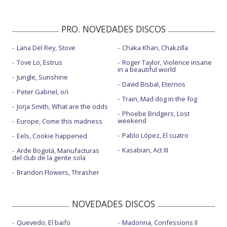
PRO. NOVEDADES DISCOS
Lana Del Rey, Stove
Chaka Khan, Chakzilla
Tove Lo, Estrus
Roger Taylor, Violence insane
in a beautiful world
Jungle, Sunshine
David Bisbal, Eternos
Peter Gabriel, o/i
Train, Mad dog in the fog
Jorja Smith, What are the odds
Phoebe Bridgers, Lost
weekend
Europe, Come this madness
Pablo López, El cuatro
Eels, Cookie happened
Kasabian, Act III
Arde Bogotá, Manufacturas
del club de la gente sola
Brandon Flowers, Thrasher
NOVEDADES DISCOS
Quevedo, El baifo
Madonna, Confessions II