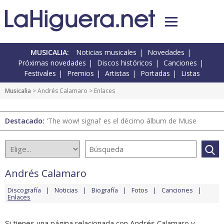
MUSICALIA:
Noticias musicales
Novedades
Próximas novedades
Discos históricos
Canciones
Festivales
Premios
Artistas
Portadas
Listas
Musicalia
>
Andrés Calamaro
> Enlaces
Destacado:
'The wow! signal' es el décimo álbum de Muse
Andrés Calamaro
Discografía
Noticias
Biografía
Fotos
Canciones
Enlaces
Si tienes una página relacionada con Andrés Calamaro y