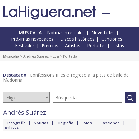
MUSICALIA:
Noticias musicales
Novedades
Próximas novedades
Discos históricos
Canciones
Festivales
Premios
Artistas
Portadas
Listas
Musicalia
>
Andrés Suárez
>
Lúa
> Portada
Destacado:
'Confessions II' es el regreso a la pista de baile de
Madonna
Andrés Suárez
Discografía
Noticias
Biografía
Fotos
Canciones
Enlaces