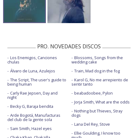
PRO. NOVEDADES DISCOS
Los Enemigos, Canciones
Blossoms, Songs from the
chulas
wedding cake
Álvaro de Luna, Azulejos
Train, Mad dog in the fog
The Script, The user's guide to
Karol G, No me arrepiento de
being human
sentir tanto
Carly Rae Jepsen, Day and
beabadoobee, Pylon
night
Jorja Smith, What are the odds
Becky G, Baraja bendita
Nothing but Thieves, Stray
Arde Bogotá, Manufacturas
dogs
del club de la gente sola
Lana Del Rey, Stove
Sam Smith, Hazel eyes
Ellie Goulding, I know too
Chaka Khan, Chakzilla
much