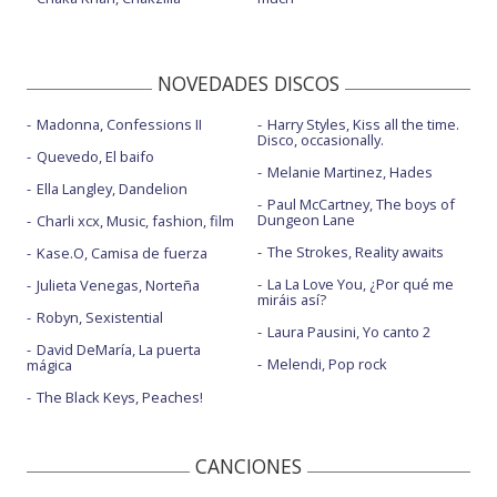
NOVEDADES DISCOS
Madonna, Confessions II
Harry Styles, Kiss all the time.
Disco, occasionally.
Quevedo, El baifo
Melanie Martinez, Hades
Ella Langley, Dandelion
Paul McCartney, The boys of
Dungeon Lane
Charli xcx, Music, fashion, film
The Strokes, Reality awaits
Kase.O, Camisa de fuerza
La La Love You, ¿Por qué me
Julieta Venegas, Norteña
miráis así?
Robyn, Sexistential
Laura Pausini, Yo canto 2
David DeMaría, La puerta
Melendi, Pop rock
mágica
The Black Keys, Peaches!
CANCIONES