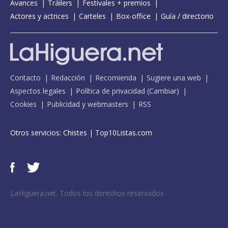
Avances
Tráilers
Festivales + premios
Actores y actrices
Carteles
Box-office
Guía / directorio
Contacto
Redacción
Recomienda
Sugiere una web
Aspectos legales
Política de privacidad
(
Cambiar
)
Cookies
Publicidad y webmasters
RSS
Otros servicios:
Chistes
|
Top10Listas.com
LaHiguera.net. Todos los derechos reservados