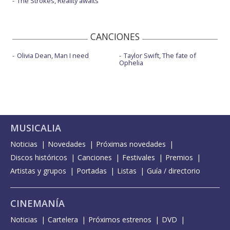
The Strokes, Reality awaits
CANCIONES
Olivia Dean, Man I need
Taylor Swift, The fate of
Ophelia
MUSICALIA
Noticias
Novedades
Próximas novedades
Discos históricos
Canciones
Festivales
Premios
Artistas y grupos
Portadas
Listas
Guía / directorio
CINEMANÍA
Noticias
Cartelera
Próximos estrenos
DVD