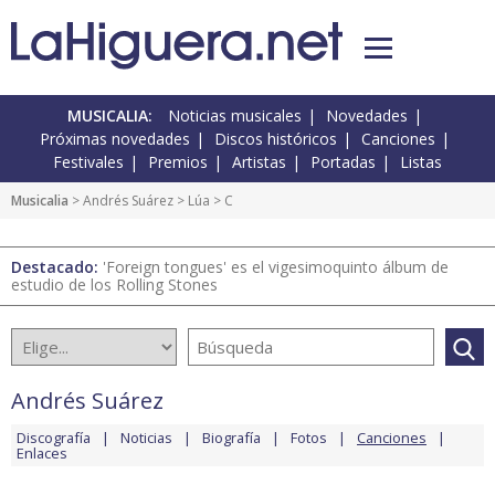
MUSICALIA:
Noticias musicales
Novedades
Próximas novedades
Discos históricos
Canciones
Festivales
Premios
Artistas
Portadas
Listas
Musicalia
>
Andrés Suárez
>
Lúa
> C
Destacado:
'Foreign tongues' es el vigesimoquinto álbum de
estudio de los Rolling Stones
Andrés Suárez
Discografía
Noticias
Biografía
Fotos
Canciones
Enlaces