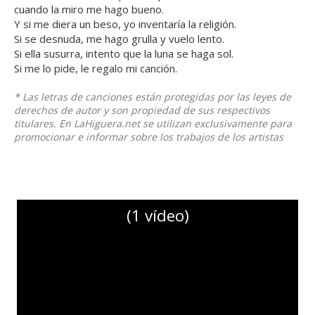
cuando la miro me hago bueno.
Y si me diera un beso, yo inventaría la religión.
Si se desnuda, me hago grulla y vuelo lento.
Si ella susurra, intento que la luna se haga sol.
Si me lo pide, le regalo mi canción.
* Las letras de canciones están protegidas por las leyes de
derechos de autor y son propiedad de sus respectivos
titulares. En LaHiguera.net se utilizan exclusivamente para
promocionar e informar sobre los trabajos de los artistas
(1 vídeo)