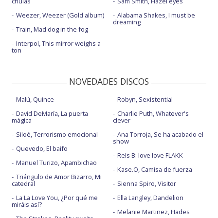
chulas
Sam Smith, Hazel eyes
Weezer, Weezer (Gold album)
Alabama Shakes, I must be
dreaming
Train, Mad dog in the fog
Interpol, This mirror weighs a
ton
NOVEDADES DISCOS
Malú, Quince
Robyn, Sexistential
David DeMaría, La puerta
Charlie Puth, Whatever's
mágica
clever
Siloé, Terrorismo emocional
Ana Torroja, Se ha acabado el
show
Quevedo, El baifo
Rels B: love love FLAKK
Manuel Turizo, Apambichao
Kase.O, Camisa de fuerza
Triángulo de Amor Bizarro, Mi
catedral
Sienna Spiro, Visitor
La La Love You, ¿Por qué me
Ella Langley, Dandelion
miráis así?
Melanie Martinez, Hades