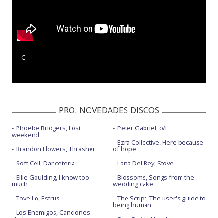
C
PRO. NOVEDADES DISCOS
Phoebe Bridgers, Lost
Peter Gabriel, o/i
weekend
Ezra Collective, Here because
Brandon Flowers, Thrasher
of hope
Soft Cell, Danceteria
Lana Del Rey, Stove
Ellie Goulding, I know too
Blossoms, Songs from the
much
wedding cake
Tove Lo, Estrus
The Script, The user's guide to
being human
Los Enemigos, Canciones