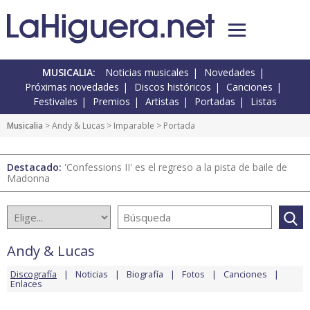
MUSICALIA:
Noticias musicales
Novedades
Próximas novedades
Discos históricos
Canciones
Festivales
Premios
Artistas
Portadas
Listas
Musicalia
>
Andy & Lucas
>
Imparable
> Portada
Destacado:
'Confessions II' es el regreso a la pista de baile de
Madonna
Andy & Lucas
Discografía
Noticias
Biografía
Fotos
Canciones
Enlaces