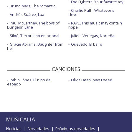
Foo Fighters, Your favorite toy
Bruno Mars, The romantic
Charlie Puth, Whatever's
Andrés Suárez, Lúa
clever
Paul McCartney, The boys of
RAYE, This music may contain
Dungeon Lane
hope.
Siloé, Terrorismo emocional
Julieta Venegas, Norteña
Gracie Abrams, Daughter from
Quevedo, El baifo
hell
CANCIONES
Pablo López, El niño del
Olivia Dean, Man I need
espacio
MUSICALIA
Noticias
Novedades
Próximas novedades