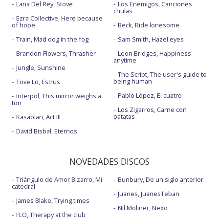
Lana Del Rey, Stove
Los Enemigos, Canciones
chulas
Ezra Collective, Here because
of hope
Beck, Ride lonesome
Train, Mad dog in the fog
Sam Smith, Hazel eyes
Brandon Flowers, Thrasher
Leon Bridges, Happiness
anytime
Jungle, Sunshine
The Script, The user's guide to
being human
Tove Lo, Estrus
Pablo López, El cuatro
Interpol, This mirror weighs a
ton
Los Zigarros, Carne con
patatas
Kasabian, Act III
David Bisbal, Eternos
NOVEDADES DISCOS
Triángulo de Amor Bizarro, Mi
Bunbury, De un siglo anterior
catedral
Juanes, JuanesTeban
James Blake, Trying times
Nil Moliner, Nexo
FLO, Therapy at the club