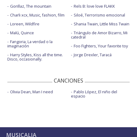
Gorillaz, The mountain
Rels B: love love FLAKK
Charli xcx, Music, fashion, film
Siloé, Terrorismo emocional
Loreen, Wildfire
Shania Twain, Little Miss Twain
Malú, Quince
Triángulo de Amor Bizarro, Mi
catedral
Fangoria, La verdad o la
imaginación
Foo Fighters, Your favorite toy
Harry Styles, Kiss all the time.
Jorge Drexler, Taracá
Disco, occasionally.
CANCIONES
Olivia Dean, Man I need
Pablo López, El niño del
espacio
MUSICALIA