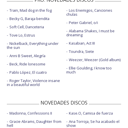
Train, Mad dog in the fog
Los Enemigos, Canciones
chulas
Becky G, Baraja bendita
Peter Gabriel, o/i
Soft Cell, Danceteria
Alabama Shakes, I must be
dreaming
Tove Lo, Estrus
Kasabian, Act III
Nickelback, Everything under
the sun
Toundra, Siete
Anni B Sweet, Alegría
Weezer, Weezer (Gold album)
Beck, Ride lonesome
Ellie Goulding, I know too
much
Pablo López, El cuatro
Roger Taylor, Violence insane
in a beautiful world
NOVEDADES DISCOS
Madonna, Confessions II
Kase.O, Camisa de fuerza
Gracie Abrams, Daughter from
Ana Torroja, Se ha acabado el
hell
show