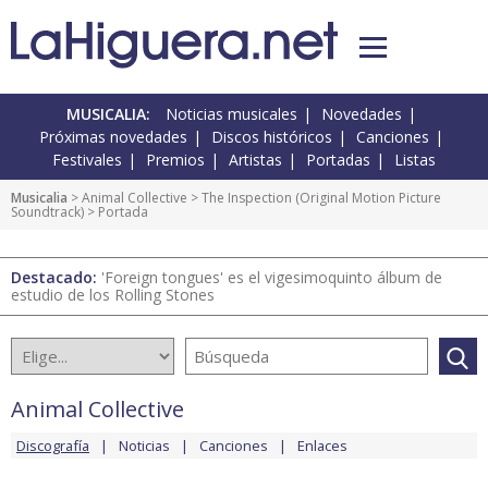
MUSICALIA:
Noticias musicales
Novedades
Próximas novedades
Discos históricos
Canciones
Festivales
Premios
Artistas
Portadas
Listas
Musicalia
>
Animal Collective
>
The Inspection (Original Motion Picture
Soundtrack)
> Portada
Destacado:
'Foreign tongues' es el vigesimoquinto álbum de
estudio de los Rolling Stones
Animal Collective
Discografía
Noticias
Canciones
Enlaces