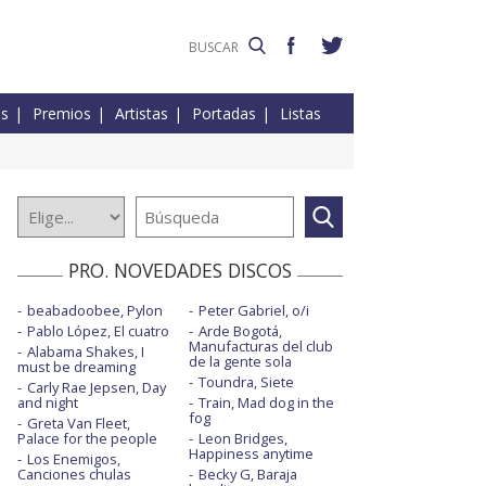
es
Premios
Artistas
Portadas
Listas
PRO. NOVEDADES DISCOS
beabadoobee, Pylon
Peter Gabriel, o/i
Pablo López, El cuatro
Arde Bogotá,
Manufacturas del club
Alabama Shakes, I
de la gente sola
must be dreaming
Toundra, Siete
Carly Rae Jepsen, Day
and night
Train, Mad dog in the
fog
Greta Van Fleet,
Palace for the people
Leon Bridges,
Happiness anytime
Los Enemigos,
Canciones chulas
Becky G, Baraja