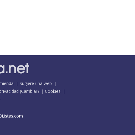
mienda
Sugiere una web
 privacidad
(
Cambiar
)
Cookies
S
0Listas.com