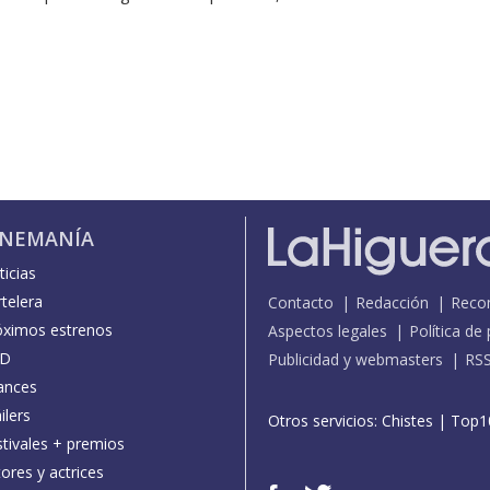
INEMANÍA
icias
telera
Contacto
Redacción
Reco
óximos estrenos
Aspectos legales
Política de
D
Publicidad y webmasters
RS
ances
ilers
Otros servicios:
Chistes
|
Top1
stivales + premios
ores y actrices