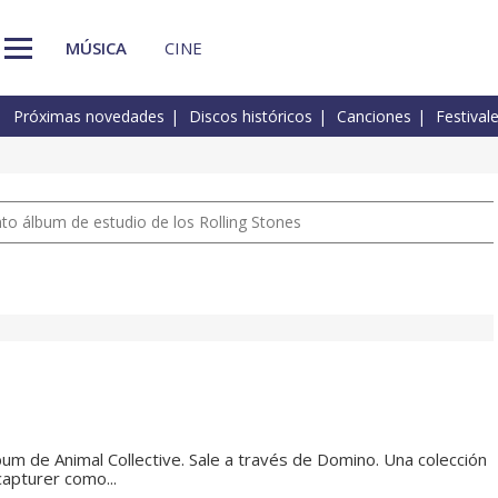
MÚSICA
CINE
Próximas novedades
Discos históricos
Canciones
Festival
nto álbum de estudio de los Rolling Stones
lbum de Animal Collective. Sale a través de Domino. Una colección
capturer como...