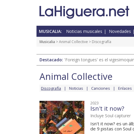
MUSICALIA:
Noticias musicales
Novedades
Musicalia
>
Animal Collective
> Discografía
Destacado:
'Foreign tongues' es el vigesimoqui
Animal Collective
Discografía
Noticias
Canciones
Enlaces
2023
Isn't it now?
Incluye Soul capturer
Isn't it now? es un á
de 9 pistas con Soul 