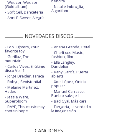
bendita
Weezer, Weezer
(Gold album)
Natalie Imbruglia,
Algorithm
Soft Cell, Danceteria
Anni B Sweet, Alegría
NOVEDADES DISCOS
Foo Fighters, Your
Ariana Grande, Petal
favorite toy
Charli xcx, Music,
Gorillaz, The
fashion, film
mountain
Ella Langley,
Carlos Vives, El último
Dandelion
disco Vol. 1
Kany García, Puerta
Jorge Drexler, Taracá
abierta
Robyn, Sexistential
Xoel López, Oniria
popular
Melanie Martinez,
Hades
Manuel Carrasco,
Pueblo salvaje I
Jessie Ware,
Superbloom
Bad Gyal, Más cara
RAYE, This music may
Fangoria, La verdad o
contain hope.
la imaginación
CANCIONES