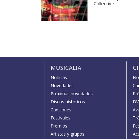
Collective.
MUSICALIA
C
Noticias
Not
Novedades
Car
Próximas novedades
Pr
Discos históricos
DV
Canciones
Av
Festivales
Trá
Premios
Fe
Artistas y grupos
Act