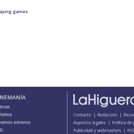
laying games
INEMANÍA
icias
telera
Contacto
Redacción
Reco
óximos estrenos
Aspectos legales
Política de
D
Publicidad y webmasters
RS