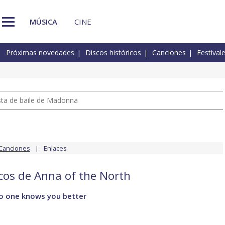
MÚSICA
CINE
Próximas novedades
Discos históricos
Canciones
Festival
pista de baile de Madonna
Canciones
Enlaces
scos de Anna of the North
No one knows you better