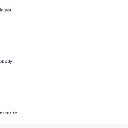
do you
Nobody
eteorite