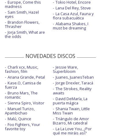
Europe, Come this
Tokio Hotel, Encore
madness
Lana Del Rey, Stove
Sam Smith, Hazel
La Casa Azul, Fauna y
eyes
flora subacuática
Brandon Flowers,
Alabama Shakes, I
Thrasher
must be dreaming
Jorja Smith, What are
the odds
NOVEDADES DISCOS
Charli xcx, Music,
Jessie Ware,
fashion, film
Superbloom
Ariana Grande, Petal
Juanes, JuanesTeban
Kase.O, Camisa de
Jorge Drexler, Taracá
fuerza
The Strokes, Reality
Bruno Mars, The
awaits
romantic
David DeMaría, La
Sienna Spiro, Visitor
puerta mágica
Manuel Turizo,
Shania Twain, Little
Apambichao
Miss Twain
Malú, Quince
Triángulo de Amor
Bizarro, Mi catedral
Foo Fighters, Your
favorite toy
La La Love You, ¿Por
qué me miráis así?