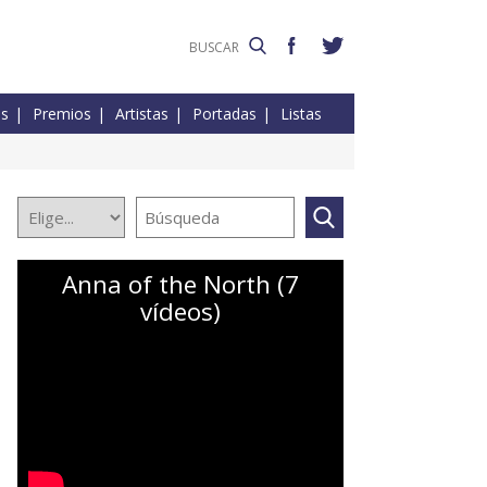
es
Premios
Artistas
Portadas
Listas
Anna of the North (7
vídeos)