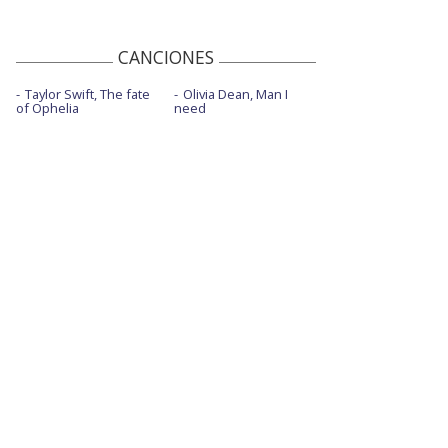
CANCIONES
Taylor Swift, The fate
Olivia Dean, Man I
of Ophelia
need