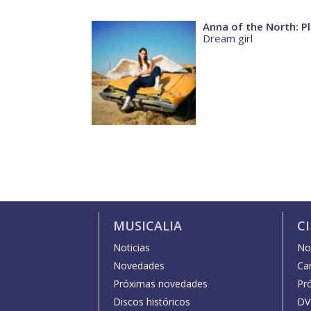
Anna of the North: P
Dream girl
MUSICALIA
C
Noticias
Not
Novedades
Car
Próximas novedades
Pr
Discos históricos
DV