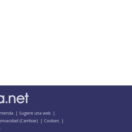
mienda
Sugiere una web
 privacidad
(
Cambiar
)
Cookies
S