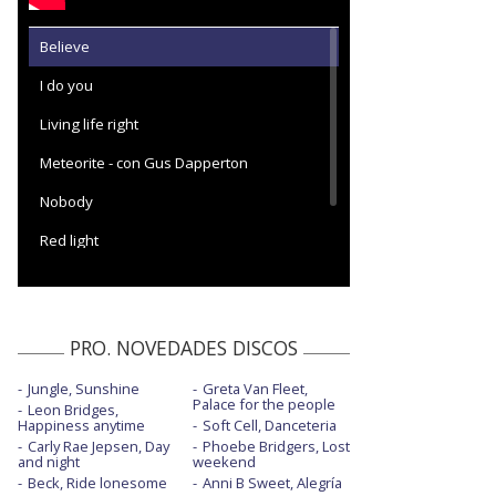
Believe
I do you
Living life right
Meteorite - con Gus Dapperton
Nobody
Red light
Someone special
PRO. NOVEDADES DISCOS
Jungle, Sunshine
Greta Van Fleet,
Palace for the people
Leon Bridges,
Happiness anytime
Soft Cell, Danceteria
Carly Rae Jepsen, Day
Phoebe Bridgers, Lost
and night
weekend
Beck, Ride lonesome
Anni B Sweet, Alegría