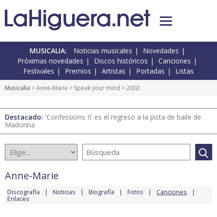
MUSICALIA:
Noticias musicales
Novedades
Próximas novedades
Discos históricos
Canciones
Festivales
Premios
Artistas
Portadas
Listas
Musicalia
>
Anne-Marie
>
Speak your mind
> 2002
Destacado:
'Confessions II' es el regreso a la pista de baile de
Madonna
Anne-Marie
Discografía
Noticias
Biografía
Fotos
Canciones
Enlaces