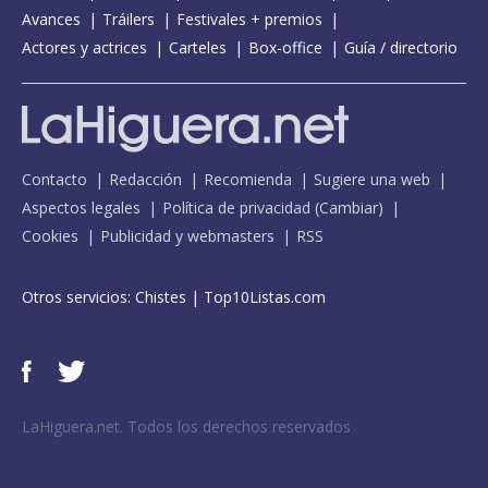
Avances
Tráilers
Festivales + premios
Actores y actrices
Carteles
Box-office
Guía / directorio
Contacto
Redacción
Recomienda
Sugiere una web
Aspectos legales
Política de privacidad
(
Cambiar
)
Cookies
Publicidad y webmasters
RSS
Otros servicios:
Chistes
|
Top10Listas.com
LaHiguera.net. Todos los derechos reservados