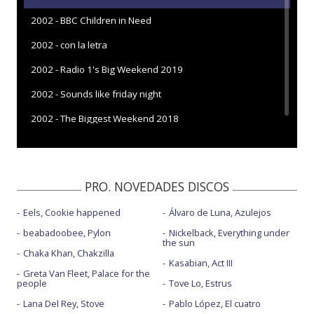
2002 - BBC Children in Need
2002 - con la letra
2002 - Radio 1's Big Weekend 2019
2002 - Sounds like friday night
2002 - The Biggest Weekend 2018
PRO. NOVEDADES DISCOS
Eels, Cookie happened
Álvaro de Luna, Azulejos
beabadoobee, Pylon
Nickelback, Everything under
the sun
Chaka Khan, Chakzilla
Kasabian, Act III
Greta Van Fleet, Palace for the
people
Tove Lo, Estrus
Lana Del Rey, Stove
Pablo López, El cuatro