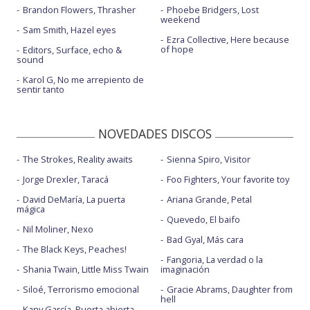
Brandon Flowers, Thrasher
Phoebe Bridgers, Lost
weekend
Sam Smith, Hazel eyes
Ezra Collective, Here because
of hope
Editors, Surface, echo &
sound
Karol G, No me arrepiento de
sentir tanto
NOVEDADES DISCOS
The Strokes, Reality awaits
Sienna Spiro, Visitor
Jorge Drexler, Taracá
Foo Fighters, Your favorite toy
David DeMaría, La puerta
Ariana Grande, Petal
mágica
Quevedo, El baifo
Nil Moliner, Nexo
Bad Gyal, Más cara
The Black Keys, Peaches!
Fangoria, La verdad o la
Shania Twain, Little Miss Twain
imaginación
Siloé, Terrorismo emocional
Gracie Abrams, Daughter from
hell
Kany García, Puerta abierta