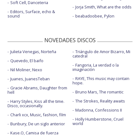
Soft Cell, Danceteria
Jorja Smith, What are the odds
Editors, Surface, echo &
sound
beabadoobee, Pylon
NOVEDADES DISCOS
Julieta Venegas, Norteña
Triángulo de Amor Bizarro, Mi
catedral
Quevedo, El baifo
Fangoria, La verdad o la
imaginación
Nil Moliner, Nexo
RAYE, This music may contain
Juanes, JuanesTeban
hope.
Gracie Abrams, Daughter from
Bruno Mars, The romantic
hell
The Strokes, Reality awaits
Harry Styles, Kiss all the time.
Disco, occasionally.
Madonna, Confessions II
Charli xcx, Music, fashion, film
Holly Humberstone, Cruel
world
Bunbury, De un siglo anterior
Kase.O, Camisa de fuerza