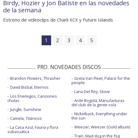
Birdy, Hozier y Jon Batiste en las novedades
de la semana
Estreno de videoclips de Charli XCX y Future Islands
1
2
3
4
5
PRO. NOVEDADES DISCOS
Brandon Flowers, Thrasher
Greta Van Fleet, Palace for the
people
David Bisbal, Eternos
Lana Del Rey, Stove
Los Enemigos, Canciones
chulas
Arde Bogotá, Manufacturas
del club de la gente sola
Jungle, Sunshine
Nickelback, Everything under
the sun
Camela, Titánicos
Weezer, Weezer (Gold album)
La Casa Azul, Fauna y flora
subacuática
Train, Mad dog in the fog