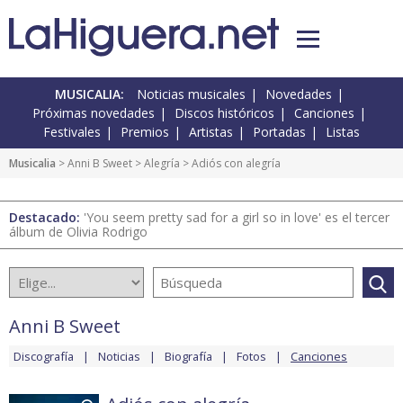
MUSICALIA:
Noticias musicales
Novedades
Próximas novedades
Discos históricos
Canciones
Festivales
Premios
Artistas
Portadas
Listas
Musicalia
>
Anni B Sweet
>
Alegría
> Adiós con alegría
Destacado:
'You seem pretty sad for a girl so in love' es el tercer
álbum de Olivia Rodrigo
Anni B Sweet
Discografía
Noticias
Biografía
Fotos
Canciones