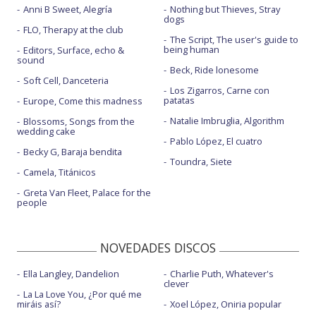
Anni B Sweet, Alegría
Nothing but Thieves, Stray
dogs
FLO, Therapy at the club
The Script, The user's guide to
being human
Editors, Surface, echo &
sound
Beck, Ride lonesome
Soft Cell, Danceteria
Los Zigarros, Carne con
patatas
Europe, Come this madness
Natalie Imbruglia, Algorithm
Blossoms, Songs from the
wedding cake
Pablo López, El cuatro
Becky G, Baraja bendita
Toundra, Siete
Camela, Titánicos
Greta Van Fleet, Palace for the
people
NOVEDADES DISCOS
Ella Langley, Dandelion
Charlie Puth, Whatever's
clever
La La Love You, ¿Por qué me
miráis así?
Xoel López, Oniria popular