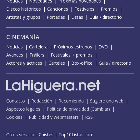
Noticias
Novedades
Próximas novedades
Discos históricos
Canciones
Festivales
Premios
Artistas y grupos
Portadas
Listas
Guía / directorio
CINEMANÍA
Noticias
Cartelera
Próximos estrenos
DVD
Avances
Tráilers
Festivales + premios
Actores y actrices
Carteles
Box-office
Guía / directorio
Contacto
Redacción
Recomienda
Sugiere una web
Aspectos legales
Política de privacidad
(
Cambiar
)
Cookies
Publicidad y webmasters
RSS
Otros servicios:
Chistes
|
Top10Listas.com