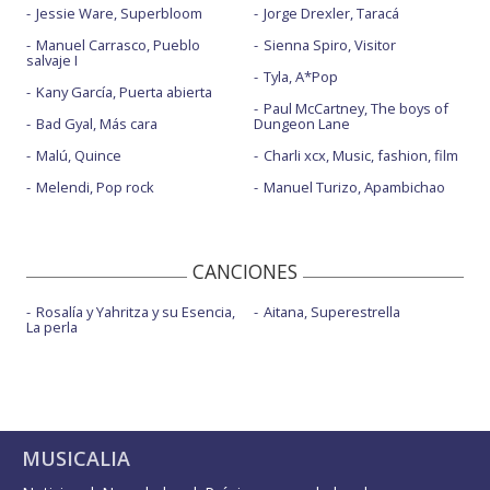
Jessie Ware, Superbloom
Jorge Drexler, Taracá
Manuel Carrasco, Pueblo
Sienna Spiro, Visitor
salvaje I
Tyla, A*Pop
Kany García, Puerta abierta
Paul McCartney, The boys of
Bad Gyal, Más cara
Dungeon Lane
Malú, Quince
Charli xcx, Music, fashion, film
Melendi, Pop rock
Manuel Turizo, Apambichao
CANCIONES
Rosalía y Yahritza y su Esencia,
Aitana, Superestrella
La perla
MUSICALIA