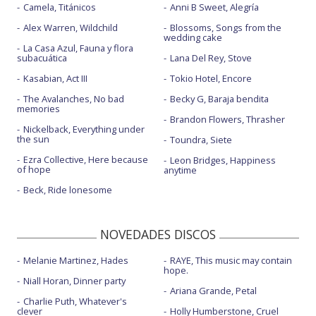
Camela, Titánicos
Anni B Sweet, Alegría
Alex Warren, Wildchild
Blossoms, Songs from the
wedding cake
La Casa Azul, Fauna y flora
subacuática
Lana Del Rey, Stove
Kasabian, Act III
Tokio Hotel, Encore
The Avalanches, No bad
Becky G, Baraja bendita
memories
Brandon Flowers, Thrasher
Nickelback, Everything under
the sun
Toundra, Siete
Ezra Collective, Here because
Leon Bridges, Happiness
of hope
anytime
Beck, Ride lonesome
NOVEDADES DISCOS
Melanie Martinez, Hades
RAYE, This music may contain
hope.
Niall Horan, Dinner party
Ariana Grande, Petal
Charlie Puth, Whatever's
clever
Holly Humberstone, Cruel