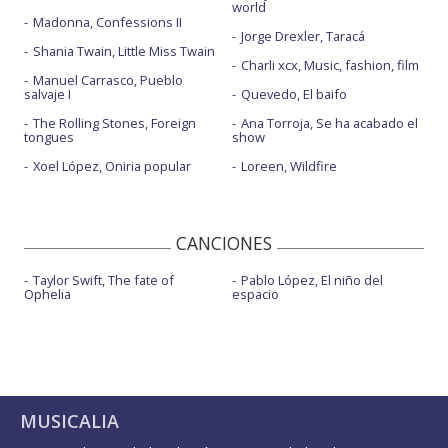
world
Madonna, Confessions II
Jorge Drexler, Taracá
Shania Twain, Little Miss Twain
Charli xcx, Music, fashion, film
Manuel Carrasco, Pueblo
salvaje I
Quevedo, El baifo
The Rolling Stones, Foreign
Ana Torroja, Se ha acabado el
tongues
show
Xoel López, Oniria popular
Loreen, Wildfire
CANCIONES
Taylor Swift, The fate of
Pablo López, El niño del
Ophelia
espacio
MUSICALIA