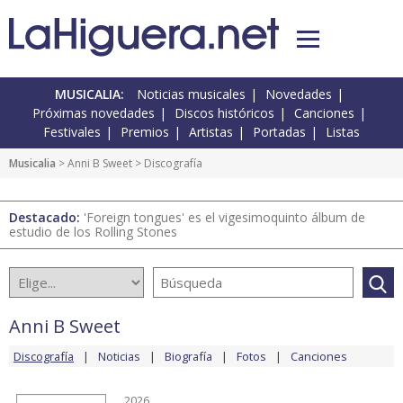
MUSICALIA:
Noticias musicales
Novedades
Próximas novedades
Discos históricos
Canciones
Festivales
Premios
Artistas
Portadas
Listas
Musicalia
>
Anni B Sweet
> Discografía
Destacado:
'Foreign tongues' es el vigesimoquinto álbum de
estudio de los Rolling Stones
Anni B Sweet
Discografía
Noticias
Biografía
Fotos
Canciones
2026