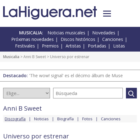
MUSICALIA:
Noticias musicales
Novedades
Próximas novedades
Discos históricos
Canciones
Festivales
Premios
Artistas
Portadas
Listas
Musicalia
>
Anni B Sweet
> Universo por estrenar
Destacado:
'The wow! signal' es el décimo álbum de Muse
Anni B Sweet
Discografía
Noticias
Biografía
Fotos
Canciones
Universo por estrenar