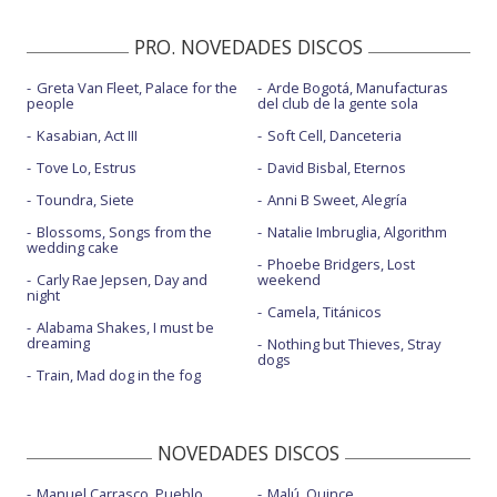
PRO. NOVEDADES DISCOS
Greta Van Fleet, Palace for the
Arde Bogotá, Manufacturas
people
del club de la gente sola
Kasabian, Act III
Soft Cell, Danceteria
Tove Lo, Estrus
David Bisbal, Eternos
Toundra, Siete
Anni B Sweet, Alegría
Blossoms, Songs from the
Natalie Imbruglia, Algorithm
wedding cake
Phoebe Bridgers, Lost
Carly Rae Jepsen, Day and
weekend
night
Camela, Titánicos
Alabama Shakes, I must be
dreaming
Nothing but Thieves, Stray
dogs
Train, Mad dog in the fog
NOVEDADES DISCOS
Manuel Carrasco, Pueblo
Malú, Quince