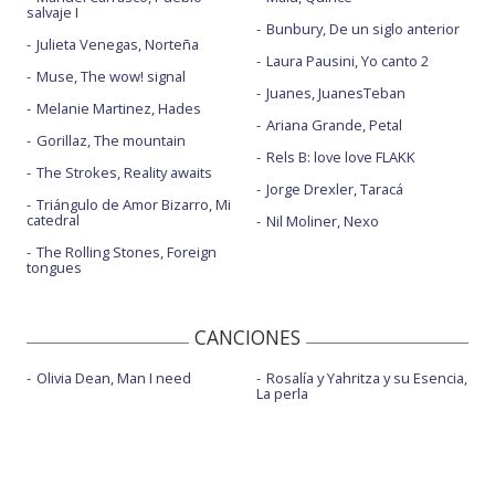
salvaje I
Bunbury, De un siglo anterior
Julieta Venegas, Norteña
Laura Pausini, Yo canto 2
Muse, The wow! signal
Juanes, JuanesTeban
Melanie Martinez, Hades
Ariana Grande, Petal
Gorillaz, The mountain
Rels B: love love FLAKK
The Strokes, Reality awaits
Jorge Drexler, Taracá
Triángulo de Amor Bizarro, Mi
catedral
Nil Moliner, Nexo
The Rolling Stones, Foreign
tongues
CANCIONES
Olivia Dean, Man I need
Rosalía y Yahritza y su Esencia,
La perla