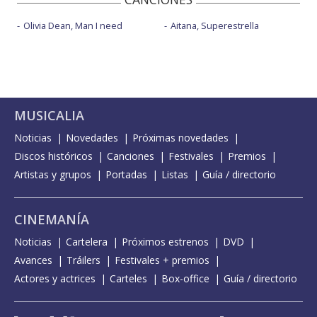
Olivia Dean, Man I need
Aitana, Superestrella
MUSICALIA
Noticias
Novedades
Próximas novedades
Discos históricos
Canciones
Festivales
Premios
Artistas y grupos
Portadas
Listas
Guía / directorio
CINEMANÍA
Noticias
Cartelera
Próximos estrenos
DVD
Avances
Tráilers
Festivales + premios
Actores y actrices
Carteles
Box-office
Guía / directorio