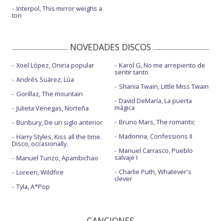
Interpol, This mirror weighs a
ton
NOVEDADES DISCOS
Xoel López, Oniria popular
Karol G, No me arrepiento de
sentir tanto
Andrés Suárez, Lúa
Shania Twain, Little Miss Twain
Gorillaz, The mountain
David DeMaría, La puerta
mágica
Julieta Venegas, Norteña
Bruno Mars, The romantic
Bunbury, De un siglo anterior
Madonna, Confessions II
Harry Styles, Kiss all the time.
Disco, occasionally.
Manuel Carrasco, Pueblo
salvaje I
Manuel Turizo, Apambichao
Charlie Puth, Whatever's
Loreen, Wildfire
clever
Tyla, A*Pop
CANCIONES