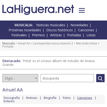
MUSICALIA:
Noticias musicales
Novedades
Próximas novedades
Discos históricos
Canciones
Festivales
Premios
Artistas
Portadas
Listas
Musicalia
>
Anuel AA
>
Las leyendas nunca mueren 2
>
Mercedes tintia
>
Portada
Destacado:
'Petal' es el octavo álbum de estudio de Ariana
Grande
Anuel AA
Discografía
Noticias
Biografía
Fotos
Canciones
Enlaces