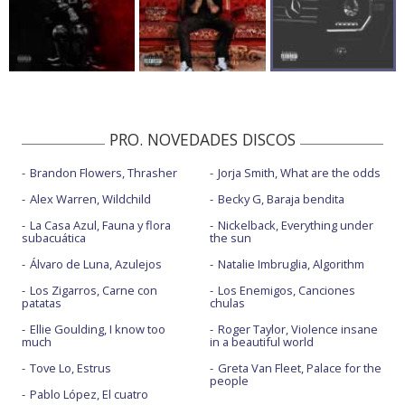
PRO. NOVEDADES DISCOS
Brandon Flowers, Thrasher
Jorja Smith, What are the odds
Alex Warren, Wildchild
Becky G, Baraja bendita
La Casa Azul, Fauna y flora
Nickelback, Everything under
subacuática
the sun
Álvaro de Luna, Azulejos
Natalie Imbruglia, Algorithm
Los Zigarros, Carne con
Los Enemigos, Canciones
patatas
chulas
Ellie Goulding, I know too
Roger Taylor, Violence insane
much
in a beautiful world
Tove Lo, Estrus
Greta Van Fleet, Palace for the
people
Pablo López, El cuatro