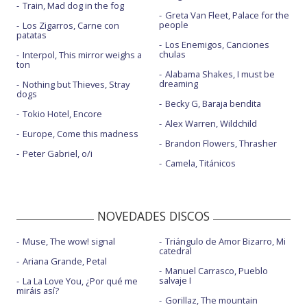
Train, Mad dog in the fog
Greta Van Fleet, Palace for the
people
Los Zigarros, Carne con
patatas
Los Enemigos, Canciones
chulas
Interpol, This mirror weighs a
ton
Alabama Shakes, I must be
dreaming
Nothing but Thieves, Stray
dogs
Becky G, Baraja bendita
Tokio Hotel, Encore
Alex Warren, Wildchild
Europe, Come this madness
Brandon Flowers, Thrasher
Peter Gabriel, o/i
Camela, Titánicos
NOVEDADES DISCOS
Muse, The wow! signal
Triángulo de Amor Bizarro, Mi
catedral
Ariana Grande, Petal
Manuel Carrasco, Pueblo
salvaje I
La La Love You, ¿Por qué me
miráis así?
Gorillaz, The mountain