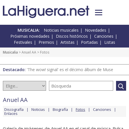
MUSICALIA:
Noticias musicales
Novedades
Próximas novedades
Discos históricos
Canciones
Festivales
Premios
Artistas
Portadas
Listas
Musicalia
>
Anuel AA
> Fotos
Destacado:
'The wow! signal' es el décimo álbum de Muse
Anuel AA
Discografía
Noticias
Biografía
Fotos
Canciones
Enlaces
Galería de imágenes de Anuel AA en el canal de música. Pulsa