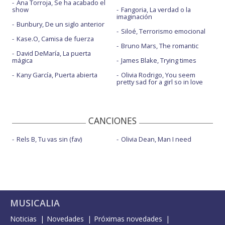
Ana Torroja, Se ha acabado el
show
Fangoria, La verdad o la
imaginación
Bunbury, De un siglo anterior
Siloé, Terrorismo emocional
Kase.O, Camisa de fuerza
Bruno Mars, The romantic
David DeMaría, La puerta
mágica
James Blake, Trying times
Kany García, Puerta abierta
Olivia Rodrigo, You seem
pretty sad for a girl so in love
CANCIONES
Rels B, Tu vas sin (fav)
Olivia Dean, Man I need
MUSICALIA
Noticias
Novedades
Próximas novedades