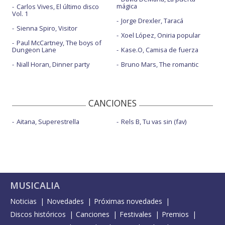
mágica
Carlos Vives, El último disco
Vol. 1
Jorge Drexler, Taracá
Sienna Spiro, Visitor
Xoel López, Oniria popular
Paul McCartney, The boys of
Dungeon Lane
Kase.O, Camisa de fuerza
Niall Horan, Dinner party
Bruno Mars, The romantic
CANCIONES
Aitana, Superestrella
Rels B, Tu vas sin (fav)
MUSICALIA
Noticias
Novedades
Próximas novedades
Discos históricos
Canciones
Festivales
Premios