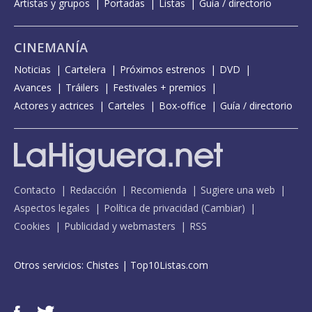
Artistas y grupos
Portadas
Listas
Guía / directorio
CINEMANÍA
Noticias
Cartelera
Próximos estrenos
DVD
Avances
Tráilers
Festivales + premios
Actores y actrices
Carteles
Box-office
Guía / directorio
Contacto
Redacción
Recomienda
Sugiere una web
Aspectos legales
Política de privacidad
(
Cambiar
)
Cookies
Publicidad y webmasters
RSS
Otros servicios:
Chistes
|
Top10Listas.com