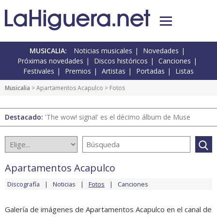
MUSICALIA:
Noticias musicales
Novedades
Próximas novedades
Discos históricos
Canciones
Festivales
Premios
Artistas
Portadas
Listas
Musicalia
>
Apartamentos Acapulco
> Fotos
Destacado:
'The wow! signal' es el décimo álbum de Muse
Apartamentos Acapulco
Discografía
Noticias
Fotos
Canciones
Galería de imágenes de Apartamentos Acapulco en el canal de