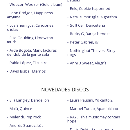
Weezer, Weezer (Gold album)
Eels, Cookie happened
Leon Bridges, Happiness
anytime
Natalie Imbruglia, Algorithm
Los Enemigos, Canciones
Soft Cell, Danceteria
chulas
Becky G, Baraja bendita
Ellie Goulding, I know too
much
Peter Gabriel, o/i
Arde Bogotá, Manufacturas
Nothing but Thieves, Stray
del club de la gente sola
dogs
Pablo López, El cuatro
Anni B Sweet, Alegría
David Bisbal, Eternos
NOVEDADES DISCOS
Ella Langley, Dandelion
Laura Pausini, Yo canto 2
Malú, Quince
Manuel Turizo, Apambichao
Melendi, Pop rock
RAYE, This music may contain
hope.
Andrés Suárez, Lúa
David DeMaría, La puerta