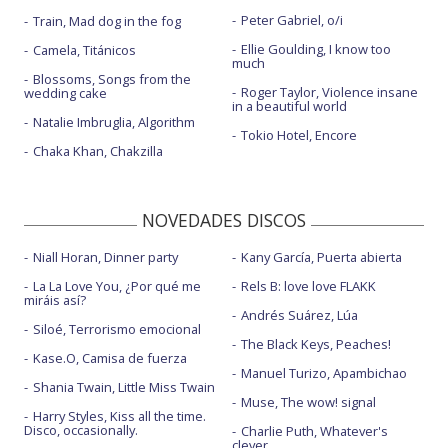
Peter Gabriel, o/i
Train, Mad dog in the fog
Ellie Goulding, I know too
Camela, Titánicos
much
Blossoms, Songs from the
Roger Taylor, Violence insane
wedding cake
in a beautiful world
Natalie Imbruglia, Algorithm
Tokio Hotel, Encore
Chaka Khan, Chakzilla
NOVEDADES DISCOS
Niall Horan, Dinner party
Kany García, Puerta abierta
La La Love You, ¿Por qué me
Rels B: love love FLAKK
miráis así?
Andrés Suárez, Lúa
Siloé, Terrorismo emocional
The Black Keys, Peaches!
Kase.O, Camisa de fuerza
Manuel Turizo, Apambichao
Shania Twain, Little Miss Twain
Muse, The wow! signal
Harry Styles, Kiss all the time.
Disco, occasionally.
Charlie Puth, Whatever's
clever