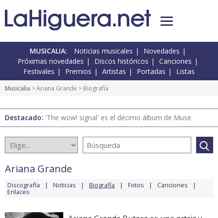
MUSICALIA:
Noticias musicales
Novedades
Próximas novedades
Discos históricos
Canciones
Festivales
Premios
Artistas
Portadas
Listas
Musicalia
>
Ariana Grande
> Biografía
Destacado:
'The wow! signal' es el décimo álbum de Muse
Ariana Grande
Discografía
Noticias
Biografía
Fotos
Canciones
Enlaces