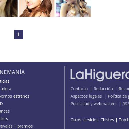
1
INEMANÍA
icias
telera
Contacto
Redacción
Reco
óximos estrenos
Aspectos legales
Política de
D
Publicidad y webmasters
RS
ances
ilers
Otros servicios:
Chistes
|
Top1
stivales + premios