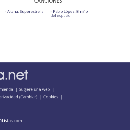
CANCIONES
Aitana, Superestrella
Pablo López, El niño
del espacio
mienda
Sugiere una web
 privacidad
(
Cambiar
)
Cookies
S
0Listas.com