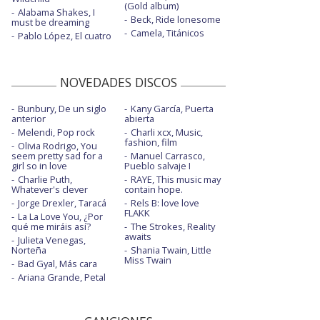
(Gold album)
Alabama Shakes, I
Beck, Ride lonesome
must be dreaming
Camela, Titánicos
Pablo López, El cuatro
NOVEDADES DISCOS
Bunbury, De un siglo
Kany García, Puerta
anterior
abierta
Melendi, Pop rock
Charli xcx, Music,
fashion, film
Olivia Rodrigo, You
seem pretty sad for a
Manuel Carrasco,
girl so in love
Pueblo salvaje I
Charlie Puth,
RAYE, This music may
Whatever's clever
contain hope.
Jorge Drexler, Taracá
Rels B: love love
FLAKK
La La Love You, ¿Por
qué me miráis así?
The Strokes, Reality
awaits
Julieta Venegas,
Norteña
Shania Twain, Little
Miss Twain
Bad Gyal, Más cara
Ariana Grande, Petal