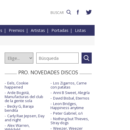
es
Premios
Artistas
Portadas
Listas
PRO. NOVEDADES DISCOS
Eels, Cookie
Los Zigarros, Carne
happened
con patatas
Arde Bogotá,
Anni B Sweet, Alegría
Manufacturas del club
David Bisbal, Eternos
de la gente sola
Leon Bridges,
Becky G, Baraja
Happiness anytime
bendita
Peter Gabriel, o/i
Carly Rae Jepsen, Day
Nothing but Thieves,
and night
Stray dogs
Alex Warren,
Weezer, Weezer
Wildchild