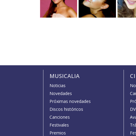
MUSICALIA
C
Noticias
Not
Novedades
Car
Próximas novedades
Pr
Discos históricos
DV
Canciones
Av
Festivales
Trá
Premios
Fe