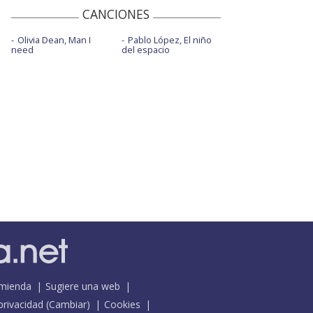
CANCIONES
Olivia Dean, Man I
Pablo López, El niño
need
del espacio
mienda
Sugiere una web
 privacidad
(
Cambiar
)
Cookies