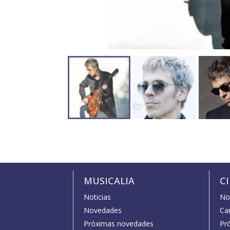
MUSICALIA
C
Noticias
Not
Novedades
Car
Próximas novedades
Pr