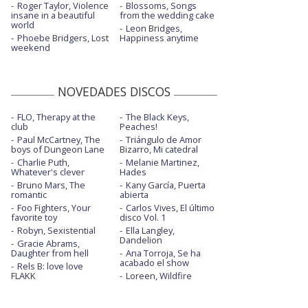
Roger Taylor, Violence
Blossoms, Songs
insane in a beautiful
from the wedding cake
world
Leon Bridges,
Phoebe Bridgers, Lost
Happiness anytime
weekend
NOVEDADES DISCOS
FLO, Therapy at the
The Black Keys,
club
Peaches!
Paul McCartney, The
Triángulo de Amor
boys of Dungeon Lane
Bizarro, Mi catedral
Charlie Puth,
Melanie Martinez,
Whatever's clever
Hades
Bruno Mars, The
Kany García, Puerta
romantic
abierta
Foo Fighters, Your
Carlos Vives, El último
favorite toy
disco Vol. 1
Robyn, Sexistential
Ella Langley,
Dandelion
Gracie Abrams,
Daughter from hell
Ana Torroja, Se ha
acabado el show
Rels B: love love
FLAKK
Loreen, Wildfire