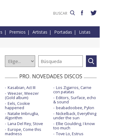
es
Premios
Artistas
Portadas
Listas
PRO. NOVEDADES DISCOS
Kasabian, Act III
Los Zigarros, Carne
con patatas
Weezer, Weezer
(Gold album)
Editors, Surface, echo
& sound
Eels, Cookie
happened
beabadoobee, Pylon
Natalie Imbruglia,
Nickelback, Everything
Algorithm
under the sun
Lana Del Rey, Stove
Ellie Goulding, I know
too much
Europe, Come this
madness
Tove Lo, Estrus