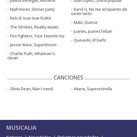
Julieta Venegas, Norteña
Xoel López, Oniria popular
Niall Horan, Dinner party
Karol G, No me arrepiento de
sentir tanto
Rels B: love love FLAKK
Malú, Quince
The Strokes, Reality awaits
Juanes, JuanesTeban
Foo Fighters, Your favorite toy
Quevedo, El baifo
Jessie Ware, Superbloom
Charlie Puth, Whatever's
clever
CANCIONES
Olivia Dean, Man I need
Aitana, Superestrella
MUSICALIA