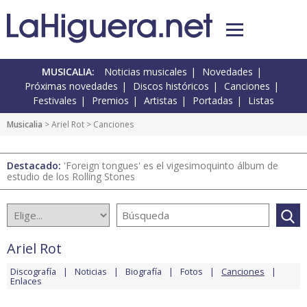
MUSICALIA:
Noticias musicales
Novedades
Próximas novedades
Discos históricos
Canciones
Festivales
Premios
Artistas
Portadas
Listas
Musicalia
>
Ariel Rot
> Canciones
Destacado:
'Foreign tongues' es el vigesimoquinto álbum de
estudio de los Rolling Stones
Ariel Rot
Discografía
Noticias
Biografía
Fotos
Canciones
Enlaces