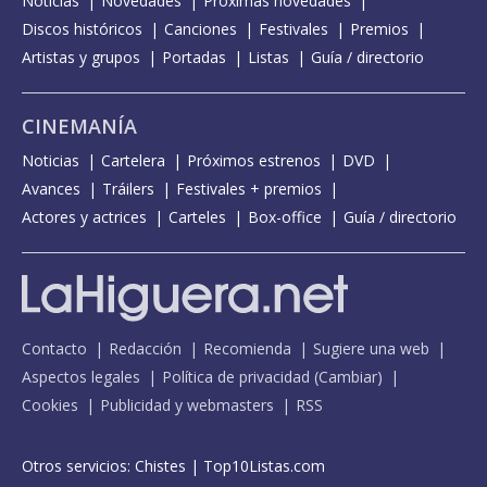
Noticias
Novedades
Próximas novedades
Discos históricos
Canciones
Festivales
Premios
Artistas y grupos
Portadas
Listas
Guía / directorio
CINEMANÍA
Noticias
Cartelera
Próximos estrenos
DVD
Avances
Tráilers
Festivales + premios
Actores y actrices
Carteles
Box-office
Guía / directorio
Contacto
Redacción
Recomienda
Sugiere una web
Aspectos legales
Política de privacidad
(
Cambiar
)
Cookies
Publicidad y webmasters
RSS
Otros servicios:
Chistes
|
Top10Listas.com