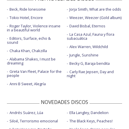
Vagabundo - en Abierto hasta las 2
Beck, Ride lonesome
Jorja Smith, What are the odds
Vagabundo - Live in Shasta
Tokio Hotel, Encore
Weezer, Weezer (Gold album)
Vagabundo - Oh! My LOL
Roger Taylor, Violence insane
David Bisbal, Eternos
in a beautiful world
La Casa Azul, Fauna y flora
Editors, Surface, echo &
subacuática
sound
Alex Warren, Wildchild
Chaka Khan, Chakzilla
Jungle, Sunshine
Alabama Shakes, I must be
dreaming
Becky G, Baraja bendita
Greta Van Fleet, Palace for the
Carly Rae Jepsen, Day and
people
night
Anni B Sweet, Alegría
NOVEDADES DISCOS
Andrés Suárez, Lúa
Ella Langley, Dandelion
Siloé, Terrorismo emocional
The Black Keys, Peaches!