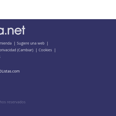
mienda
Sugiere una web
 privacidad
(
Cambiar
)
Cookies
S
0Listas.com
chos reservados