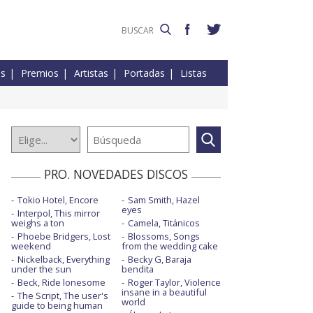
es
Premios
Artistas
Portadas
Listas
PRO. NOVEDADES DISCOS
Tokio Hotel, Encore
Sam Smith, Hazel
eyes
Interpol, This mirror
weighs a ton
Camela, Titánicos
Phoebe Bridgers, Lost
Blossoms, Songs
weekend
from the wedding cake
Nickelback, Everything
Becky G, Baraja
under the sun
bendita
Beck, Ride lonesome
Roger Taylor, Violence
insane in a beautiful
The Script, The user's
world
guide to being human