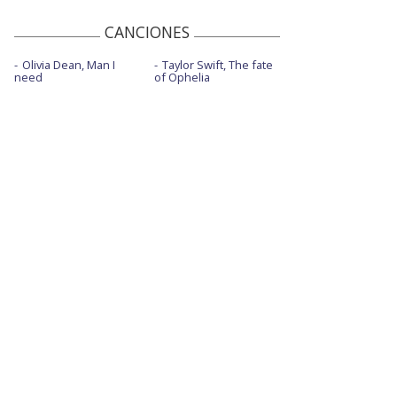
CANCIONES
Olivia Dean, Man I
Taylor Swift, The fate
need
of Ophelia