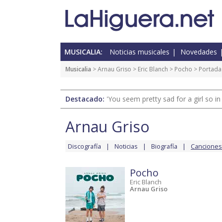
MUSICALIA:
Noticias musicales
Novedades
Musicalia
>
Arnau Griso
>
Eric Blanch
>
Pocho
> Portada
Destacado:
'You seem pretty sad for a girl so in
Arnau Griso
Discografía
Noticias
Biografía
Canciones
Pocho
Eric Blanch
Arnau Griso