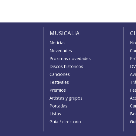
MUSICALIA
C
Noticias
Not
Novedades
Car
Próximas novedades
Pr
Discos históricos
DV
Canciones
Av
Festivales
Trá
Premios
Fe
Artistas y grupos
Act
Portadas
Car
Listas
Bo
Guía / directorio
Guí