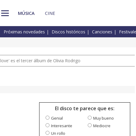
MÚSICA
CINE
Próximas novedades
Discos históricos
Canciones
Festival
 love' es el tercer álbum de Olivia Rodrigo
El disco te parece que es:
Genial
Muy bueno
Interesante
Mediocre
Un rollo