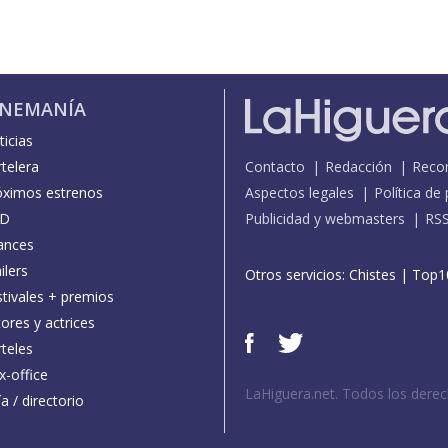
INEMANÍA
icias
telera
Contacto
Redacción
Reco
óximos estrenos
Aspectos legales
Política de
D
Publicidad y webmasters
RS
ances
ilers
Otros servicios:
Chistes
|
Top1
stivales + premios
ores y actrices
teles
x-office
LaHiguera.net. Todos los dere
a / directorio