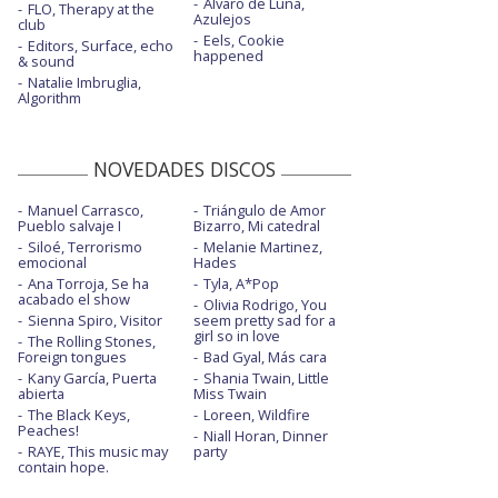
Álvaro de Luna,
FLO, Therapy at the
Azulejos
club
Eels, Cookie
Editors, Surface, echo
happened
& sound
Natalie Imbruglia,
Algorithm
NOVEDADES DISCOS
Manuel Carrasco,
Triángulo de Amor
Pueblo salvaje I
Bizarro, Mi catedral
Siloé, Terrorismo
Melanie Martinez,
emocional
Hades
Ana Torroja, Se ha
Tyla, A*Pop
acabado el show
Olivia Rodrigo, You
Sienna Spiro, Visitor
seem pretty sad for a
girl so in love
The Rolling Stones,
Foreign tongues
Bad Gyal, Más cara
Kany García, Puerta
Shania Twain, Little
abierta
Miss Twain
The Black Keys,
Loreen, Wildfire
Peaches!
Niall Horan, Dinner
RAYE, This music may
party
contain hope.