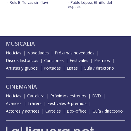
Rels B, Tu vas sin (fav)
Pablo López, El niño del
espacio
MUSICALIA
Noticias
Novedades
Próximas novedades
Discos históricos
Canciones
Festivales
Premios
Artistas y grupos
Portadas
Listas
Guía / directorio
CINEMANÍA
Noticias
Cartelera
Próximos estrenos
DVD
Avances
Tráilers
Festivales + premios
Actores y actrices
Carteles
Box-office
Guía / directorio