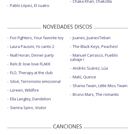
Chaka Khan, Chakzilla
Pablo López, El cuatro
NOVEDADES DISCOS
Foo Fighters, Your favorite toy
Juanes, JuanesTeban
Laura Pausini, Yo canto 2
The Black Keys, Peaches!
Niall Horan, Dinner party
Manuel Carrasco, Pueblo
salvaje I
Rels B: love love FLAKK
Andrés Suárez, Lúa
FLO, Therapy at the club
Malú, Quince
Siloé, Terrorismo emocional
Shania Twain, Little Miss Twain
Loreen, Wildfire
Bruno Mars, The romantic
Ella Langley, Dandelion
Sienna Spiro, Visitor
CANCIONES