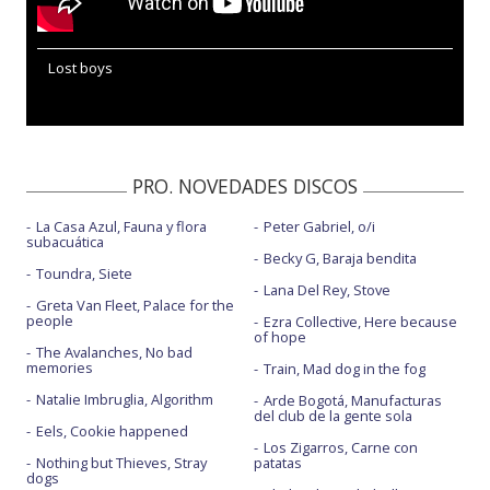
Lost boys
PRO. NOVEDADES DISCOS
La Casa Azul, Fauna y flora
Peter Gabriel, o/i
subacuática
Becky G, Baraja bendita
Toundra, Siete
Lana Del Rey, Stove
Greta Van Fleet, Palace for the
people
Ezra Collective, Here because
of hope
The Avalanches, No bad
memories
Train, Mad dog in the fog
Natalie Imbruglia, Algorithm
Arde Bogotá, Manufacturas
del club de la gente sola
Eels, Cookie happened
Los Zigarros, Carne con
Nothing but Thieves, Stray
patatas
dogs