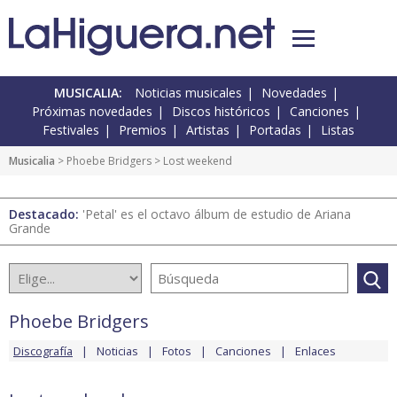
MUSICALIA:
Noticias musicales
Novedades
Próximas novedades
Discos históricos
Canciones
Festivales
Premios
Artistas
Portadas
Listas
Musicalia
>
Phoebe Bridgers
> Lost weekend
Destacado:
'Petal' es el octavo álbum de estudio de Ariana
Grande
Phoebe Bridgers
Discografía
Noticias
Fotos
Canciones
Enlaces