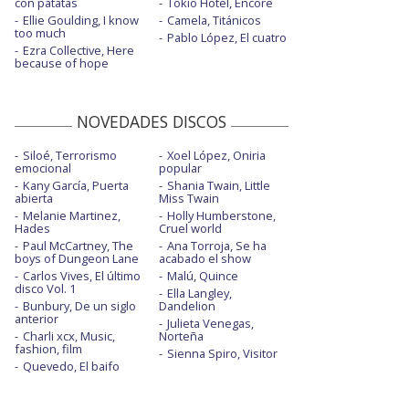
con patatas
Tokio Hotel, Encore
Ellie Goulding, I know
Camela, Titánicos
too much
Pablo López, El cuatro
Ezra Collective, Here
because of hope
NOVEDADES DISCOS
Siloé, Terrorismo
Xoel López, Oniria
emocional
popular
Kany García, Puerta
Shania Twain, Little
abierta
Miss Twain
Melanie Martinez,
Holly Humberstone,
Hades
Cruel world
Paul McCartney, The
Ana Torroja, Se ha
boys of Dungeon Lane
acabado el show
Carlos Vives, El último
Malú, Quince
disco Vol. 1
Ella Langley,
Bunbury, De un siglo
Dandelion
anterior
Julieta Venegas,
Charli xcx, Music,
Norteña
fashion, film
Sienna Spiro, Visitor
Quevedo, El baifo