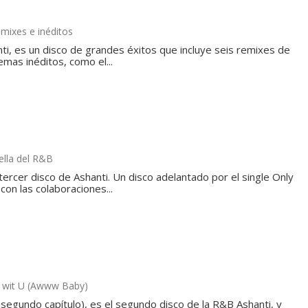
emixes e inéditos
ti, es un disco de grandes éxitos que incluye seis remixes de
mas inéditos, como el...
rella del R&B
ercer disco de Ashanti. Un disco adelantado por el single Only
con las colaboraciones...
k wit U (Awww Baby)
 segundo capítulo), es el segundo disco de la R&B Ashanti, y