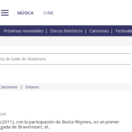
MÚSICA
CINE
Próximas novedades
Discos históricos
Canciones
Festival
pista de baile de Madonna
Canciones
Enlaces
ove
2011), con la participación de Busta Rhymes, es un primer
egada de BraveHeart, el...