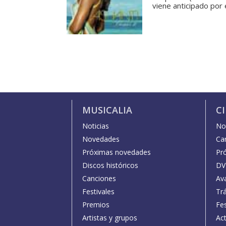
viene anticipado por e
MUSICALIA
C
Noticias
Not
Novedades
Car
Próximas novedades
Pr
Discos históricos
DV
Canciones
Av
Festivales
Trá
Premios
Fe
Artistas y grupos
Act