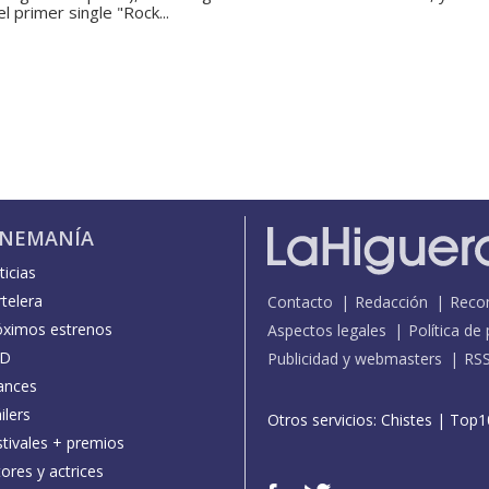
l primer single "Rock...
INEMANÍA
icias
telera
Contacto
Redacción
Reco
óximos estrenos
Aspectos legales
Política de
D
Publicidad y webmasters
RS
ances
ilers
Otros servicios:
Chistes
|
Top1
stivales + premios
ores y actrices