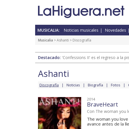
MUSICALIA:
Noticias musicales
Novedades
Musicalia
>
Ashanti
> Discografía
Destacado:
'Confessions II' es el regreso a la 
Ashanti
Discografía
Noticias
Biografía
Fotos
2014
BraveHeart
Con The woman you l
The woman you love (
avance antes de la ll