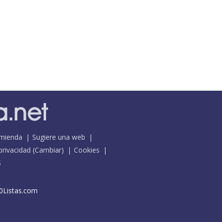
mienda
Sugiere una web
 privacidad
(
Cambiar
)
Cookies
S
0Listas.com