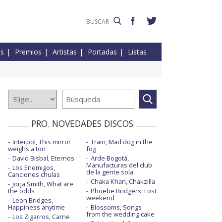
es
Premios
Artistas
Portadas
Listas
PRO. NOVEDADES DISCOS
Interpol, This mirror
Train, Mad dog in the
weighs a ton
fog
David Bisbal, Eternos
Arde Bogotá,
Manufacturas del club
Los Enemigos,
de la gente sola
Canciones chulas
Chaka Khan, Chakzilla
Jorja Smith, What are
the odds
Phoebe Bridgers, Lost
weekend
Leon Bridges,
Happiness anytime
Blossoms, Songs
from the wedding cake
Los Zigarros, Carne