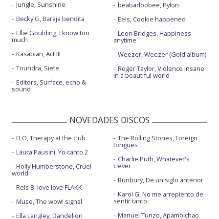
Jungle, Sunshine
beabadoobee, Pylon
Becky G, Baraja bendita
Eels, Cookie happened
Ellie Goulding, I know too
Leon Bridges, Happiness
much
anytime
Kasabian, Act III
Weezer, Weezer (Gold album)
Toundra, Siete
Roger Taylor, Violence insane
in a beautiful world
Editors, Surface, echo &
sound
NOVEDADES DISCOS
FLO, Therapy at the club
The Rolling Stones, Foreign
tongues
Laura Pausini, Yo canto 2
Charlie Puth, Whatever's
clever
Holly Humberstone, Cruel
world
Bunbury, De un siglo anterior
Rels B: love love FLAKK
Karol G, No me arrepiento de
sentir tanto
Muse, The wow! signal
Manuel Turizo, Apambichao
Ella Langley, Dandelion