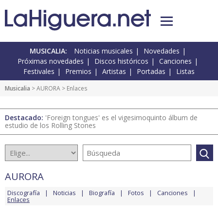
MUSICALIA:
Noticias musicales
Novedades
Próximas novedades
Discos históricos
Canciones
Festivales
Premios
Artistas
Portadas
Listas
Musicalia
>
AURORA
> Enlaces
Destacado:
'Foreign tongues' es el vigesimoquinto álbum de
estudio de los Rolling Stones
AURORA
Discografía
Noticias
Biografía
Fotos
Canciones
Enlaces