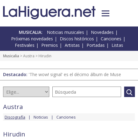
MUSICALIA:
Noticias musicales
Novedades
Próximas novedades
Discos históricos
Canciones
Festivales
Premios
Artistas
Portadas
Listas
Musicalia
>
Austra
> Hirudin
Destacado:
'The wow! signal' es el décimo álbum de Muse
Austra
Discografía
Noticias
Canciones
Hirudin