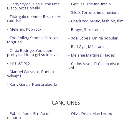
Harry Styles, Kiss all the time.
Gorillaz, The mountain
Disco, occasionally.
Siloé, Terrorismo emocional
Triángulo de Amor Bizarro, Mi
catedral
Charli xcx, Music, fashion, film
Melendi, Pop rock
Robyn, Sexistential
The Rolling Stones, Foreign
Xoel López, Oniria popular
tongues
Bad Gyal, Más cara
Olivia Rodrigo, You seem
pretty sad for a girl so in love
Melanie Martinez, Hades
Tyla, A*Pop
Carlos Vives, El último disco
Vol. 1
Manuel Carrasco, Pueblo
salvaje I
Kany García, Puerta abierta
CANCIONES
Pablo López, El niño del
Olivia Dean, Man I need
espacio