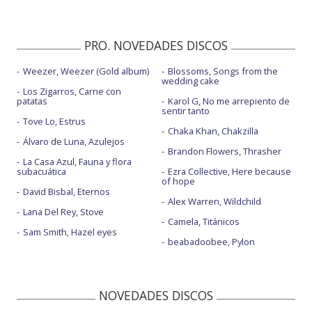
PRO. NOVEDADES DISCOS
Weezer, Weezer (Gold album)
Blossoms, Songs from the
wedding cake
Los Zigarros, Carne con
patatas
Karol G, No me arrepiento de
sentir tanto
Tove Lo, Estrus
Chaka Khan, Chakzilla
Álvaro de Luna, Azulejos
Brandon Flowers, Thrasher
La Casa Azul, Fauna y flora
subacuática
Ezra Collective, Here because
of hope
David Bisbal, Eternos
Alex Warren, Wildchild
Lana Del Rey, Stove
Camela, Titánicos
Sam Smith, Hazel eyes
beabadoobee, Pylon
NOVEDADES DISCOS