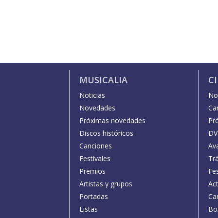
MUSICALIA
C
Noticias
Not
Novedades
Car
Próximas novedades
Pr
Discos históricos
DV
Canciones
Av
Festivales
Trá
Premios
Fe
Artistas y grupos
Act
Portadas
Car
Listas
Bo