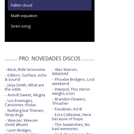
Fallen cloud
Math equation
Siren song
PRO. NOVEDADES DISCOS
Beck, Ride lonesome
Alex Warren,
Wildchild
Editors, Surface, echo
& sound
Phoebe Bridgers, Lost
weekend
Jorja Smith, What are
the odds
Interpol, This mirror
weighs a ton
Anni B Sweet, Alegría
Brandon Flowers,
Los Enemigos,
Thrasher
Canciones chulas
Kasabian, Act III
Nothing but Thieves,
Stray dogs
Ezra Collective, Here
because of hope
Weezer, Weezer
(Gold album)
The Avalanches, No
bad memories
Leon Bridges,