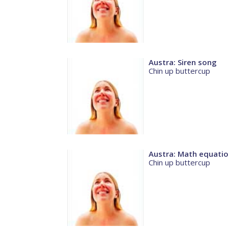
Austra: Siren song
Chin up buttercup
Austra: Math equati
Chin up buttercup