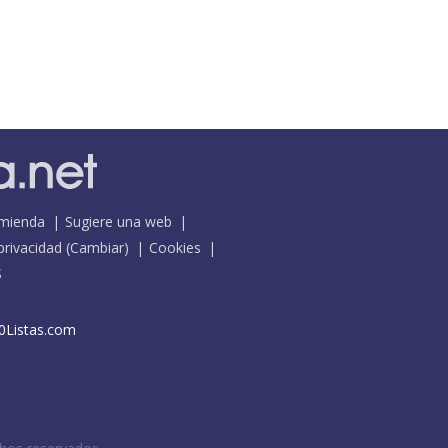
mienda
Sugiere una web
 privacidad
(
Cambiar
)
Cookies
S
0Listas.com