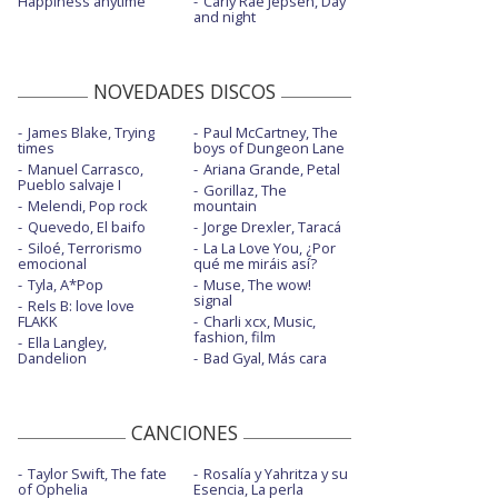
Happiness anytime
Carly Rae Jepsen, Day
and night
NOVEDADES DISCOS
James Blake, Trying
Paul McCartney, The
times
boys of Dungeon Lane
Manuel Carrasco,
Ariana Grande, Petal
Pueblo salvaje I
Gorillaz, The
Melendi, Pop rock
mountain
Quevedo, El baifo
Jorge Drexler, Taracá
Siloé, Terrorismo
La La Love You, ¿Por
emocional
qué me miráis así?
Tyla, A*Pop
Muse, The wow!
signal
Rels B: love love
FLAKK
Charli xcx, Music,
fashion, film
Ella Langley,
Dandelion
Bad Gyal, Más cara
CANCIONES
Taylor Swift, The fate
Rosalía y Yahritza y su
of Ophelia
Esencia, La perla