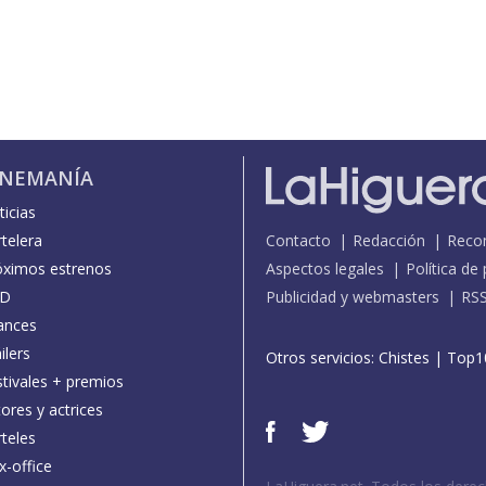
INEMANÍA
icias
telera
Contacto
Redacción
Reco
óximos estrenos
Aspectos legales
Política de
D
Publicidad y webmasters
RS
ances
ilers
Otros servicios:
Chistes
|
Top1
stivales + premios
ores y actrices
teles
x-office