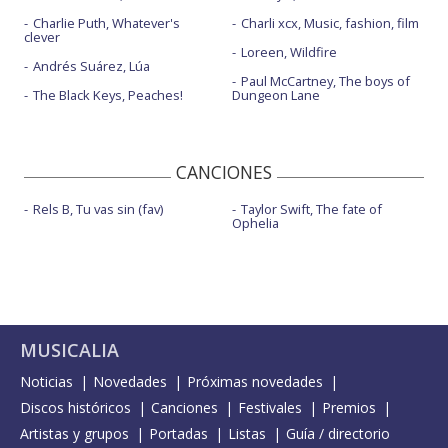
Charlie Puth, Whatever's
Charli xcx, Music, fashion, film
clever
Loreen, Wildfire
Andrés Suárez, Lúa
Paul McCartney, The boys of
The Black Keys, Peaches!
Dungeon Lane
CANCIONES
Rels B, Tu vas sin (fav)
Taylor Swift, The fate of
Ophelia
MUSICALIA
Noticias
Novedades
Próximas novedades
Discos históricos
Canciones
Festivales
Premios
Artistas y grupos
Portadas
Listas
Guía / directorio