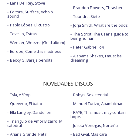
Lana Del Rey, Stove
Brandon Flowers, Thrasher
Editors, Surface, echo &
sound
Toundra, Siete
Pablo López, El cuatro
Jorja Smith, What are the odds
Tove Lo, Estrus
The Script, The user's guide to
being human
Weezer, Weezer (Gold album)
Peter Gabriel, o/i
Europe, Come this madness
Alabama Shakes, I must be
Becky G, Baraja bendita
dreaming
NOVEDADES DISCOS
Tyla, A*Pop
Robyn, Sexistential
Quevedo, El baifo
Manuel Turizo, Apambichao
Ella Langley, Dandelion
RAYE, This music may contain
hope.
Triángulo de Amor Bizarro, Mi
catedral
Julieta Venegas, Norteña
Ariana Grande, Petal
Bad Gyal, Más cara