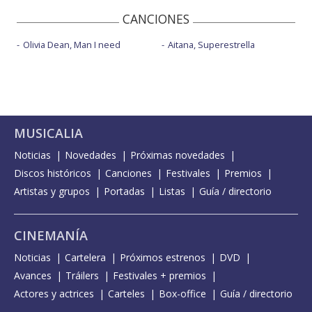
CANCIONES
Olivia Dean, Man I need
Aitana, Superestrella
MUSICALIA
Noticias
Novedades
Próximas novedades
Discos históricos
Canciones
Festivales
Premios
Artistas y grupos
Portadas
Listas
Guía / directorio
CINEMANÍA
Noticias
Cartelera
Próximos estrenos
DVD
Avances
Tráilers
Festivales + premios
Actores y actrices
Carteles
Box-office
Guía / directorio