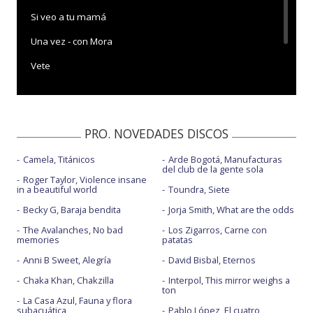
Si veo a tu mamá
Una vez - con Mora
Vete
Yo perreo sola
PRO. NOVEDADES DISCOS
Camela, Titánicos
Arde Bogotá, Manufacturas
del club de la gente sola
Roger Taylor, Violence insane
in a beautiful world
Toundra, Siete
Becky G, Baraja bendita
Jorja Smith, What are the odds
The Avalanches, No bad
Los Zigarros, Carne con
memories
patatas
Anni B Sweet, Alegría
David Bisbal, Eternos
Chaka Khan, Chakzilla
Interpol, This mirror weighs a
ton
La Casa Azul, Fauna y flora
subacuática
Pablo López, El cuatro