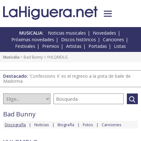
MUSICALIA:
Noticias musicales
Novedades
Próximas novedades
Discos históricos
Canciones
Festivales
Premios
Artistas
Portadas
Listas
Musicalia
>
Bad Bunny
> YHLQMDLG
Destacado:
'Confessions II' es el regreso a la pista de baile de
Madonna
Bad Bunny
Discografía
Noticias
Biografía
Fotos
Canciones