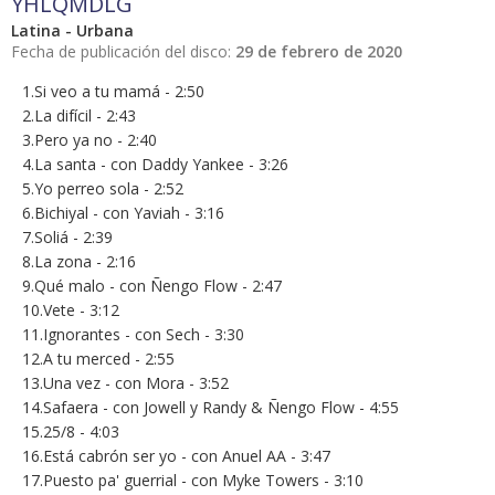
YHLQMDLG
Latina - Urbana
Fecha de publicación del disco:
29 de febrero de 2020
1.Si veo a tu mamá - 2:50
2.La difícil - 2:43
3.Pero ya no - 2:40
4.La santa - con Daddy Yankee - 3:26
5.Yo perreo sola - 2:52
6.Bichiyal - con Yaviah - 3:16
7.Soliá - 2:39
8.La zona - 2:16
9.Qué malo - con Ñengo Flow - 2:47
10.Vete - 3:12
11.Ignorantes - con Sech - 3:30
12.A tu merced - 2:55
13.Una vez - con Mora - 3:52
14.Safaera - con Jowell y Randy & Ñengo Flow - 4:55
15.25/8 - 4:03
16.Está cabrón ser yo - con Anuel AA - 3:47
17.Puesto pa' guerrial - con Myke Towers - 3:10