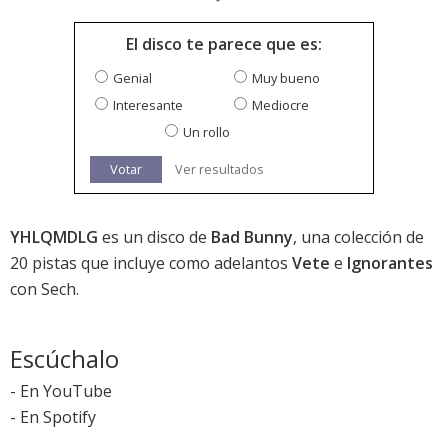
El disco te parece que es:
Genial
Muy bueno
Interesante
Mediocre
Un rollo
Votar
Ver resultados
YHLQMDLG
es un disco de
Bad Bunny
, una colección de
20 pistas que incluye como adelantos
Vete
e
Ignorantes
con Sech.
Escúchalo
-
En YouTube
-
En Spotify