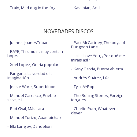
Train, Mad dog in the fog
Kasabian, Act III
NOVEDADES DISCOS
Juanes, JuanesTeban
Paul McCartney, The boys of
Dungeon Lane
RAYE, This music may contain
hope.
La La Love You, ¿Por qué me
miráis así?
Xoel López, Oniria popular
Kany García, Puerta abierta
Fangoria, La verdad o la
imaginación
Andrés Suárez, Lúa
Jessie Ware, Superbloom
Tyla, A*Pop
Manuel Carrasco, Pueblo
The Rolling Stones, Foreign
salvaje I
tongues
Bad Gyal, Más cara
Charlie Puth, Whatever's
clever
Manuel Turizo, Apambichao
Ella Langley, Dandelion