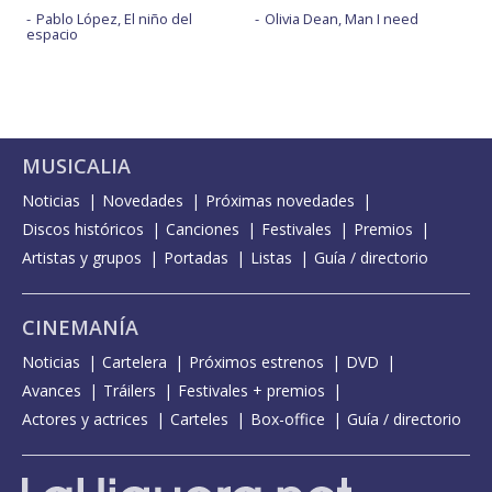
Pablo López, El niño del
Olivia Dean, Man I need
espacio
MUSICALIA
Noticias
Novedades
Próximas novedades
Discos históricos
Canciones
Festivales
Premios
Artistas y grupos
Portadas
Listas
Guía / directorio
CINEMANÍA
Noticias
Cartelera
Próximos estrenos
DVD
Avances
Tráilers
Festivales + premios
Actores y actrices
Carteles
Box-office
Guía / directorio