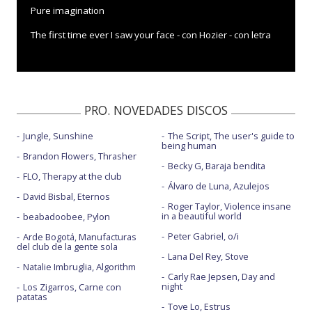
Pure imagination
The first time ever I saw your face - con Hozier - con letra
PRO. NOVEDADES DISCOS
Jungle, Sunshine
The Script, The user's guide to
being human
Brandon Flowers, Thrasher
Becky G, Baraja bendita
FLO, Therapy at the club
Álvaro de Luna, Azulejos
David Bisbal, Eternos
Roger Taylor, Violence insane
in a beautiful world
beabadoobee, Pylon
Peter Gabriel, o/i
Arde Bogotá, Manufacturas
del club de la gente sola
Lana Del Rey, Stove
Natalie Imbruglia, Algorithm
Carly Rae Jepsen, Day and
night
Los Zigarros, Carne con
patatas
Tove Lo, Estrus