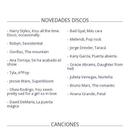
NOVEDADES DISCOS
Harry Styles, Kiss all the time.
Bad Gyal, Más cara
Disco, occasionally.
Melendi, Pop rock
Robyn, Sexistential
Jorge Drexler, Taracá
Gorillaz, The mountain
Kany García, Puerta abierta
Ana Torroja, Se ha acabado el
show
Gracie Abrams, Daughter from
hell
Tyla, A*Pop
Julieta Venegas, Norteña
Jessie Ware, Superbloom
Bruno Mars, The romantic
Olivia Rodrigo, You seem
pretty sad for a girl so in love
Ariana Grande, Petal
David DeMaría, La puerta
mágica
CANCIONES