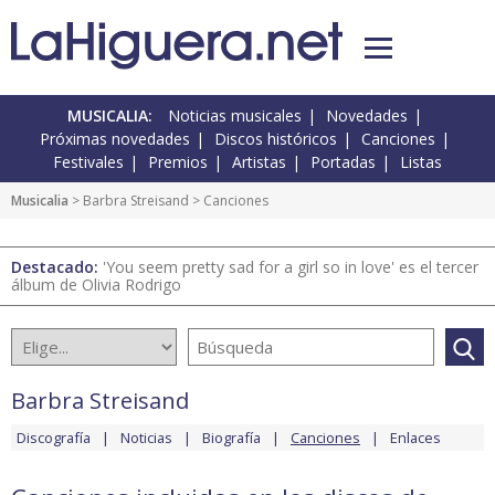
MUSICALIA:
Noticias musicales
Novedades
Próximas novedades
Discos históricos
Canciones
Festivales
Premios
Artistas
Portadas
Listas
Musicalia
>
Barbra Streisand
> Canciones
Destacado:
'You seem pretty sad for a girl so in love' es el tercer
álbum de Olivia Rodrigo
Barbra Streisand
Discografía
Noticias
Biografía
Canciones
Enlaces