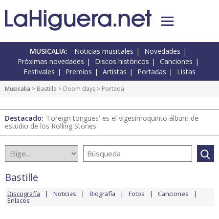
MUSICALIA:
Noticias musicales
Novedades
Próximas novedades
Discos históricos
Canciones
Festivales
Premios
Artistas
Portadas
Listas
Musicalia
>
Bastille
>
Doom days
> Portada
Destacado:
'Foreign tongues' es el vigesimoquinto álbum de
estudio de los Rolling Stones
Bastille
Discografía
Noticias
Biografía
Fotos
Canciones
Enlaces