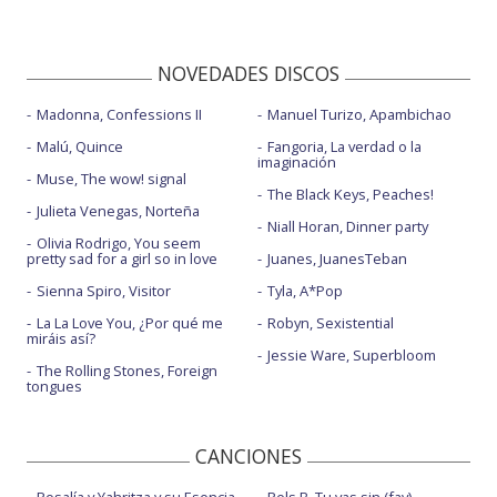
NOVEDADES DISCOS
Madonna, Confessions II
Manuel Turizo, Apambichao
Malú, Quince
Fangoria, La verdad o la
imaginación
Muse, The wow! signal
The Black Keys, Peaches!
Julieta Venegas, Norteña
Niall Horan, Dinner party
Olivia Rodrigo, You seem
pretty sad for a girl so in love
Juanes, JuanesTeban
Sienna Spiro, Visitor
Tyla, A*Pop
La La Love You, ¿Por qué me
Robyn, Sexistential
miráis así?
Jessie Ware, Superbloom
The Rolling Stones, Foreign
tongues
CANCIONES
Rosalía y Yahritza y su Esencia,
Rels B, Tu vas sin (fav)