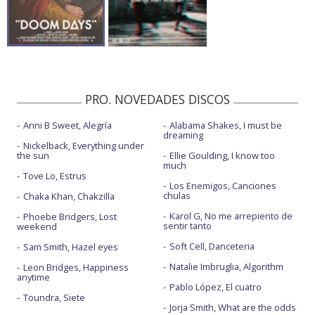
PRO. NOVEDADES DISCOS
Anni B Sweet, Alegría
Alabama Shakes, I must be
dreaming
Nickelback, Everything under
the sun
Ellie Goulding, I know too
much
Tove Lo, Estrus
Los Enemigos, Canciones
chulas
Chaka Khan, Chakzilla
Karol G, No me arrepiento de
Phoebe Bridgers, Lost
sentir tanto
weekend
Soft Cell, Danceteria
Sam Smith, Hazel eyes
Natalie Imbruglia, Algorithm
Leon Bridges, Happiness
anytime
Pablo López, El cuatro
Toundra, Siete
Jorja Smith, What are the odds