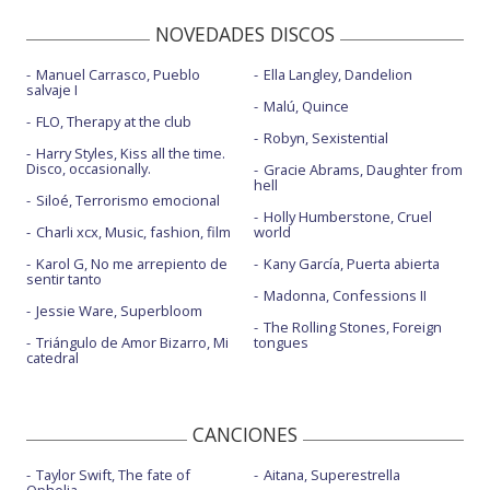
NOVEDADES DISCOS
Manuel Carrasco, Pueblo
Ella Langley, Dandelion
salvaje I
Malú, Quince
FLO, Therapy at the club
Robyn, Sexistential
Harry Styles, Kiss all the time.
Disco, occasionally.
Gracie Abrams, Daughter from
hell
Siloé, Terrorismo emocional
Holly Humberstone, Cruel
Charli xcx, Music, fashion, film
world
Karol G, No me arrepiento de
Kany García, Puerta abierta
sentir tanto
Madonna, Confessions II
Jessie Ware, Superbloom
The Rolling Stones, Foreign
Triángulo de Amor Bizarro, Mi
tongues
catedral
CANCIONES
Taylor Swift, The fate of
Aitana, Superestrella
Ophelia