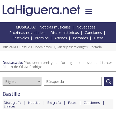
MUSICALIA:
Noticias musicales
Novedades
Próximas novedades
Discos históricos
Canciones
Festivales
Premios
Artistas
Portadas
Listas
Musicalia
>
Bastille
>
Doom days
>
Quarter past midnight
> Portada
Destacado:
'You seem pretty sad for a girl so in love' es el tercer
álbum de Olivia Rodrigo
Bastille
Discografía
Noticias
Biografía
Fotos
Canciones
Enlaces