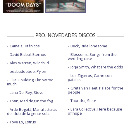
PRO. NOVEDADES DISCOS
Camela, Titánicos
Beck, Ride lonesome
David Bisbal, Eternos
Blossoms, Songs from the
wedding cake
Alex Warren, Wildchild
Jorja Smith, What are the odds
beabadoobee, Pylon
Los Zigarros, Carne con
patatas
Ellie Goulding, I know too
much
Greta Van Fleet, Palace for the
people
Lana Del Rey, Stove
Toundra, Siete
Train, Mad dog in the fog
Ezra Collective, Here because
Arde Bogotá, Manufacturas
of hope
del club de la gente sola
Tove Lo, Estrus