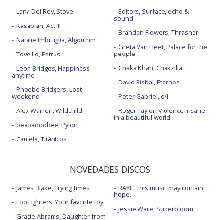
Lana Del Rey, Stove
Editors, Surface, echo &
sound
Kasabian, Act III
Brandon Flowers, Thrasher
Natalie Imbruglia, Algorithm
Greta Van Fleet, Palace for the
people
Tove Lo, Estrus
Chaka Khan, Chakzilla
Leon Bridges, Happiness
anytime
David Bisbal, Eternos
Phoebe Bridgers, Lost
weekend
Peter Gabriel, o/i
Alex Warren, Wildchild
Roger Taylor, Violence insane
in a beautiful world
beabadoobee, Pylon
Camela, Titánicos
NOVEDADES DISCOS
James Blake, Trying times
RAYE, This music may contain
hope.
Foo Fighters, Your favorite toy
Jessie Ware, Superbloom
Gracie Abrams, Daughter from