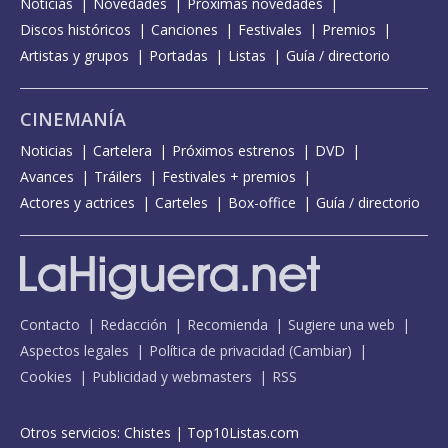
Noticias
Novedades
Próximas novedades
Discos históricos
Canciones
Festivales
Premios
Artistas y grupos
Portadas
Listas
Guía / directorio
CINEMANÍA
Noticias
Cartelera
Próximos estrenos
DVD
Avances
Tráilers
Festivales + premios
Actores y actrices
Carteles
Box-office
Guía / directorio
Contacto
Redacción
Recomienda
Sugiere una web
Aspectos legales
Política de privacidad
(
Cambiar
)
Cookies
Publicidad y webmasters
RSS
Otros servicios:
Chistes
|
Top10Listas.com