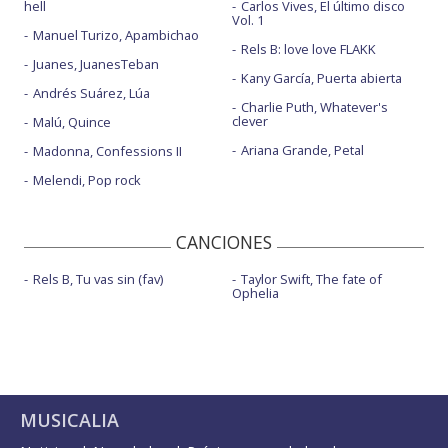
hell
Carlos Vives, El último disco
Vol. 1
Manuel Turizo, Apambichao
Rels B: love love FLAKK
Juanes, JuanesTeban
Kany García, Puerta abierta
Andrés Suárez, Lúa
Charlie Puth, Whatever's
clever
Malú, Quince
Ariana Grande, Petal
Madonna, Confessions II
Melendi, Pop rock
CANCIONES
Rels B, Tu vas sin (fav)
Taylor Swift, The fate of
Ophelia
MUSICALIA