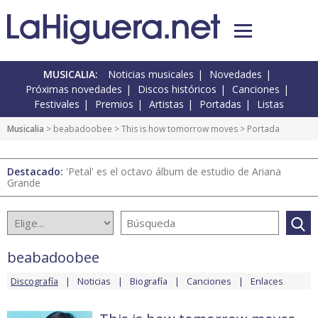
MUSICALIA:
Noticias musicales
Novedades
Próximas novedades
Discos históricos
Canciones
Festivales
Premios
Artistas
Portadas
Listas
Musicalia
>
beabadoobee
>
This is how tomorrow moves
> Portada
Destacado:
'Petal' es el octavo álbum de estudio de Ariana
Grande
beabadoobee
Discografía
Noticias
Biografía
Canciones
Enlaces