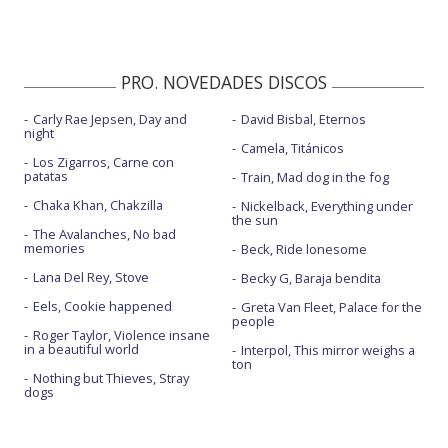
PRO. NOVEDADES DISCOS
Carly Rae Jepsen, Day and
David Bisbal, Eternos
night
Camela, Titánicos
Los Zigarros, Carne con
patatas
Train, Mad dog in the fog
Chaka Khan, Chakzilla
Nickelback, Everything under
the sun
The Avalanches, No bad
memories
Beck, Ride lonesome
Lana Del Rey, Stove
Becky G, Baraja bendita
Eels, Cookie happened
Greta Van Fleet, Palace for the
people
Roger Taylor, Violence insane
in a beautiful world
Interpol, This mirror weighs a
ton
Nothing but Thieves, Stray
dogs