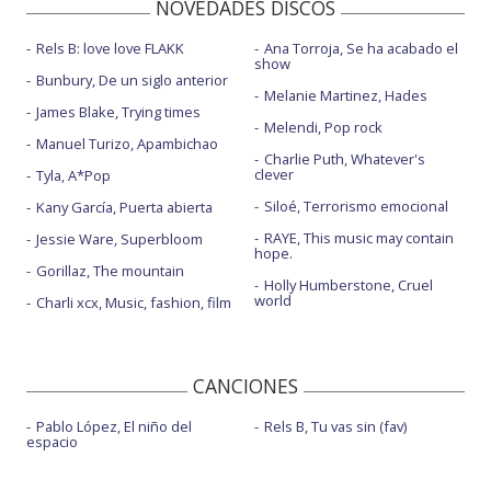
NOVEDADES DISCOS
Rels B: love love FLAKK
Ana Torroja, Se ha acabado el
show
Bunbury, De un siglo anterior
Melanie Martinez, Hades
James Blake, Trying times
Melendi, Pop rock
Manuel Turizo, Apambichao
Charlie Puth, Whatever's
clever
Tyla, A*Pop
Siloé, Terrorismo emocional
Kany García, Puerta abierta
RAYE, This music may contain
Jessie Ware, Superbloom
hope.
Gorillaz, The mountain
Holly Humberstone, Cruel
world
Charli xcx, Music, fashion, film
CANCIONES
Pablo López, El niño del
Rels B, Tu vas sin (fav)
espacio