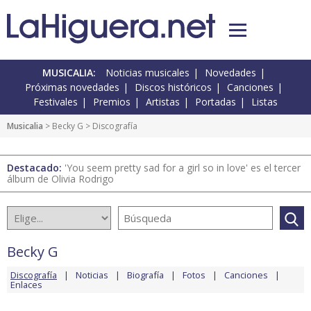
MUSICALIA:
Noticias musicales
Novedades
Próximas novedades
Discos históricos
Canciones
Festivales
Premios
Artistas
Portadas
Listas
Musicalia
>
Becky G
> Discografía
Destacado:
'You seem pretty sad for a girl so in love' es el tercer
álbum de Olivia Rodrigo
Becky G
Discografía
Noticias
Biografía
Fotos
Canciones
Enlaces